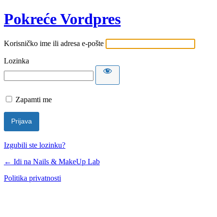
Pokreće Vordpres
Korisničko ime ili adresa e-pošte
Lozinka
Zapamti me
Izgubili ste lozinku?
← Idi na Nails & MakeUp Lab
Politika privatnosti