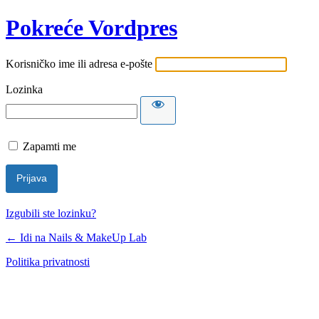
Pokreće Vordpres
Korisničko ime ili adresa e-pošte
Lozinka
Zapamti me
Izgubili ste lozinku?
← Idi na Nails & MakeUp Lab
Politika privatnosti