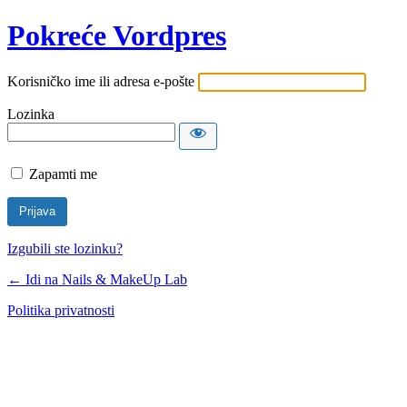
Pokreće Vordpres
Korisničko ime ili adresa e-pošte
Lozinka
Zapamti me
Izgubili ste lozinku?
← Idi na Nails & MakeUp Lab
Politika privatnosti