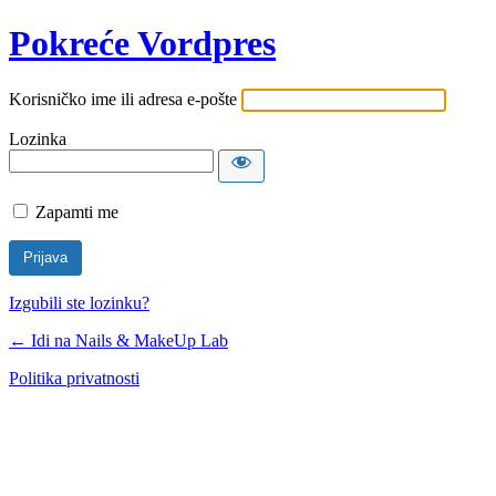
Pokreće Vordpres
Korisničko ime ili adresa e-pošte
Lozinka
Zapamti me
Izgubili ste lozinku?
← Idi na Nails & MakeUp Lab
Politika privatnosti