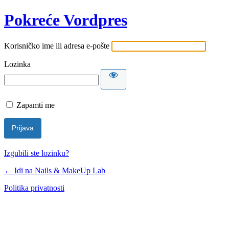
Pokreće Vordpres
Korisničko ime ili adresa e-pošte
Lozinka
Zapamti me
Izgubili ste lozinku?
← Idi na Nails & MakeUp Lab
Politika privatnosti