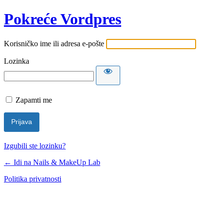
Pokreće Vordpres
Korisničko ime ili adresa e-pošte
Lozinka
Zapamti me
Izgubili ste lozinku?
← Idi na Nails & MakeUp Lab
Politika privatnosti