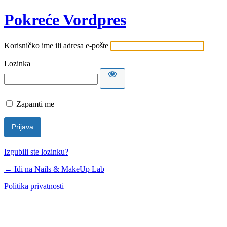
Pokreće Vordpres
Korisničko ime ili adresa e-pošte
Lozinka
Zapamti me
Izgubili ste lozinku?
← Idi na Nails & MakeUp Lab
Politika privatnosti