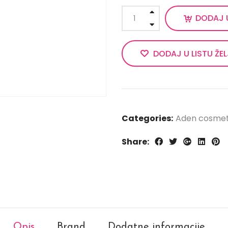
DODAJ 
DODAJ U LISTU ŽE
Categories:
Aden cosmet
Share:
Opis
Brand
Dodatne informacije