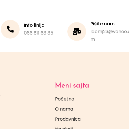
Pišite nam
Info linija
labmj23@yahoo.
066 811 68 85
m
Meni sajta
Početna
O nama
Prodavnica