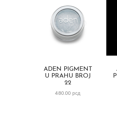
ADEN PIGMENT
U PRAHU BROJ
P
22
480.00
рсд