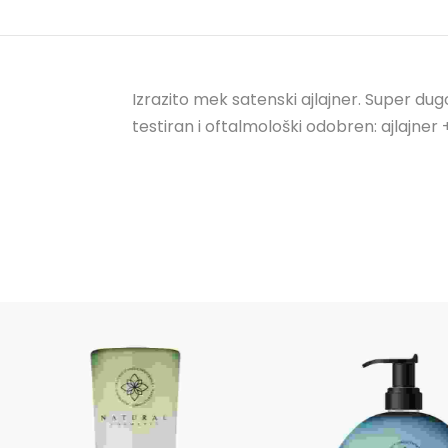
Izrazito mek satenski ajlajner. Super dug
testiran i oftalmološki odobren: ajlajner