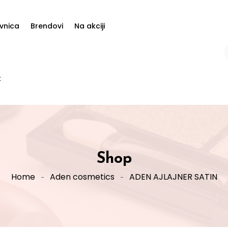
vnica
Brendovi
Na akciji
t
Shop
Home
Aden cosmetics
ADEN AJLAJNER SATIN