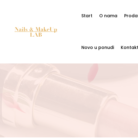
Start
O nama
Proda
Novo u ponudi
Kontak