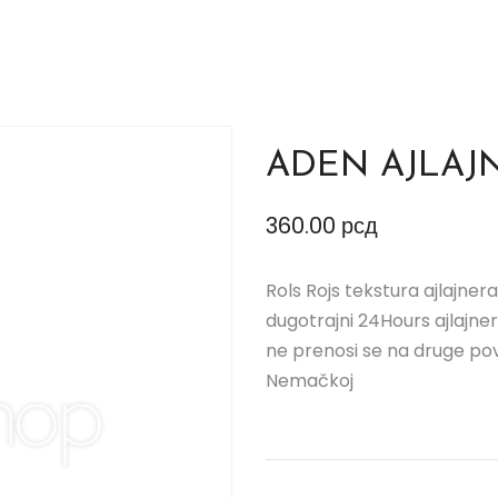
ADEN AJLAJN
360.00
рсд
Rols Rojs tekstura ajlajner
dugotrajni 24Hours ajlajne
ne prenosi se na druge pov
Nemačkoj