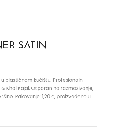
ER SATIN
a u plastičnom kućištu. Profesionalni
r & Khol Kajal. Otporan na razmazivanje,
ršine. Pakovanje: 1,20 g, proizvedeno u