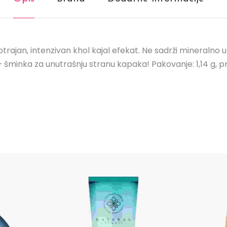
otrajan, intenzivan khol kajal efekat. Ne sadrži mineralno 
 + šminka za unutrašnju stranu kapaka! Pakovanje: 1,14 g, 