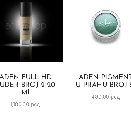
ADEN FULL HD
ADEN PIGMEN
UDER BROJ 2 20
U PRAHU BROJ 
Ml
480.00
рсд
1,100.00
рсд