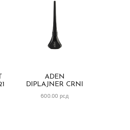
T
ADEN
21
DIPLAJNER CRNI
600.00
рсд