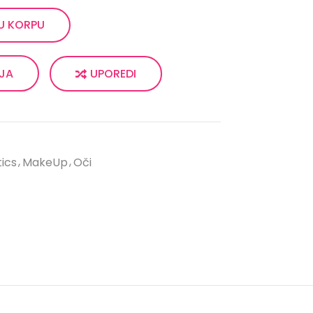
U KORPU
UPOREDI
LJA
ics
MakeUp
Oči