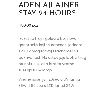
ADEN AJLAJNER
STAY 24 HOURS
450.00
рсд
Izuzetno trajni gelovi u boji nove
generacije koji se nanose u jednom
sloju i omogućavaju ravnomernu
pokrivenost. Ne ostavljaju lepljivi trag
na noktu uz jako kratko vreme
sušenja u UV lampi.
Vreme sušenja: 120sec u UV lampi
36W ili 60 sec u LED lampi 24W