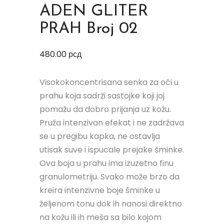
ADEN GLITER
PRAH Broj 02
480.00
рсд
Visokokoncentrisana senka za oči u
prahu koja sadrži sastojke koji joj
pomažu da dobro prijanja uz kožu.
Pruža intenzivan efekat i ne zadržava
se u pregibu kapka, ne ostavlja
utisak suve i ispucale prejake šminke.
Ova boja u prahu ima izuzetno finu
granulometriju. Svako može brzo da
kreira intenzivne boje šminke u
željenom tonu dok ih nanosi direktno
na kožu ili ih meša sa bilo kojom