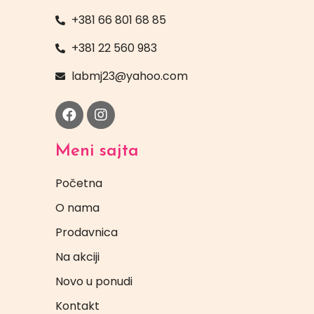
+381 66 801 68 85
+381 22 560 983
labmj23@yahoo.com
Meni sajta
Početna
O nama
Prodavnica
Na akciji
Novo u ponudi
Kontakt