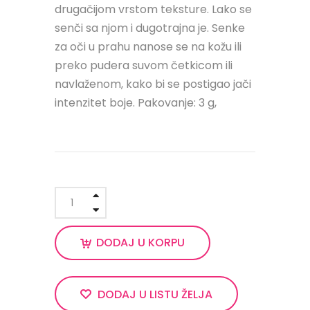
drugačijom vrstom teksture. Lako se
senči sa njom i dugotrajna je. Senke
za oči u prahu nanose se na kožu ili
preko pudera suvom četkicom ili
navlaženom, kako bi se postigao jači
intenzitet boje. Pakovanje: 3 g,
DODAJ U KORPU
DODAJ U LISTU ŽELJA