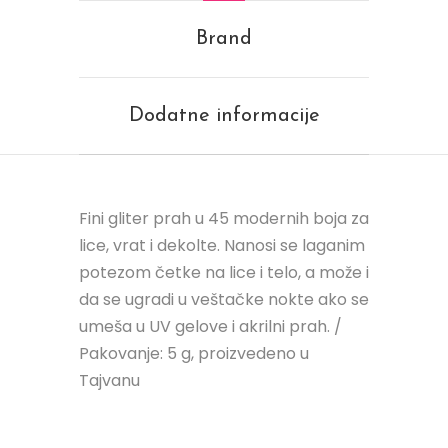
Brand
Dodatne informacije
Fini gliter prah u 45 modernih boja za
lice, vrat i dekolte. Nanosi se laganim
potezom četke na lice i telo, a može i
da se ugradi u veštačke nokte ako se
umeša u UV gelove i akrilni prah. /
Pakovanje: 5 g, proizvedeno u
Tajvanu