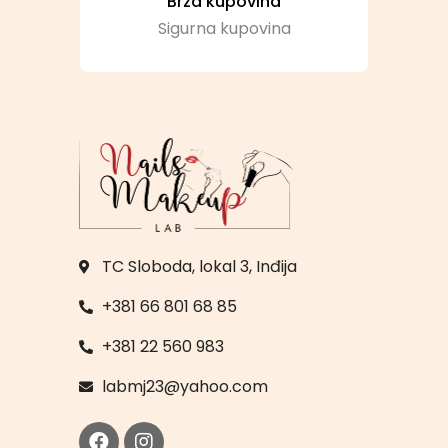
Brza kupovina
Sigurna kupovina
TC Sloboda, lokal 3, Inđija
+381 66 801 68 85
+381 22 560 983
labmj23@yahoo.com