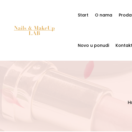
Start
O nama
Proda
Novo u ponudi
Kontak
H