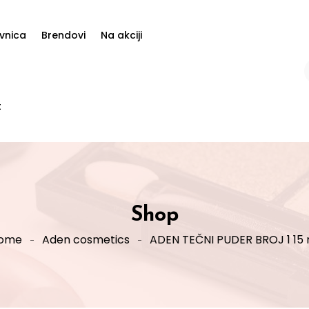
vnica
Brendovi
Na akciji
t
Shop
ome
Aden cosmetics
ADEN TEČNI PUDER BROJ 1 15 