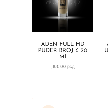
ADEN FULL HD
PUDER BROJ 6 20
U
Ml
1,100.00
рсд