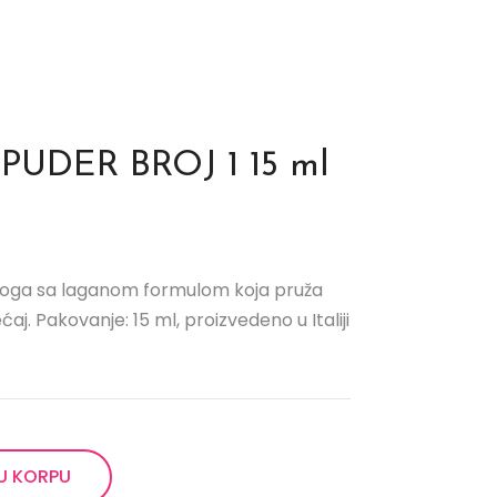
PUDER BROJ 1 15 ml
oga sa laganom formulom koja pruža
ćaj. Pakovanje: 15 ml, proizvedeno u Italiji
U KORPU