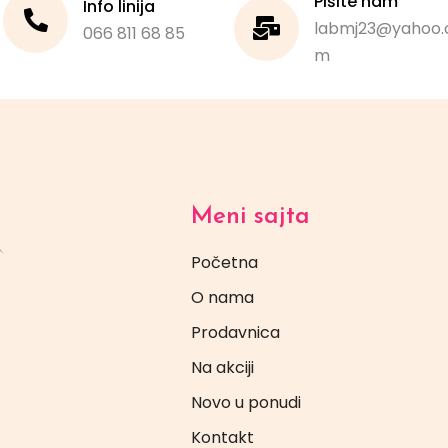
Pišite nam
Info linija
labmj23@yahoo.
066 811 68 85
m
Meni sajta
Početna
O nama
Prodavnica
Na akciji
Novo u ponudi
Kontakt