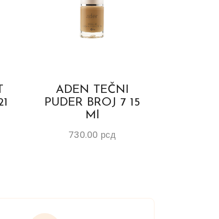
T
ADEN TEČNI
21
PUDER BROJ 7 15
Ml
730.00
рсд