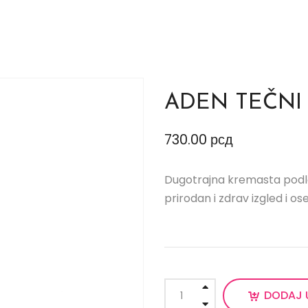
ADEN TEČNI 
730.00
рсд
Dugotrajna kremasta podl
prirodan i zdrav izgled i ose
DODAJ 