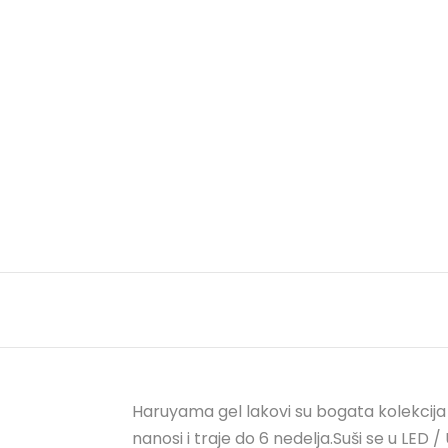
Haruyama gel lakovi su bogata kolekcija
nanosi i traje do 6 nedelja.Suši se u LED