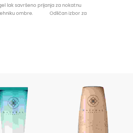
 gel lak savršeno prijanja za nokatnu
za tehniku ombre.⠀⠀ ⠀⠀ Odličan izbor za