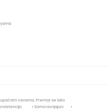
uyama
ristupačnim cenama. Premaz se lako
konzistencija.⠀⠀⠀ • Samoravnjajuci.⠀⠀ •