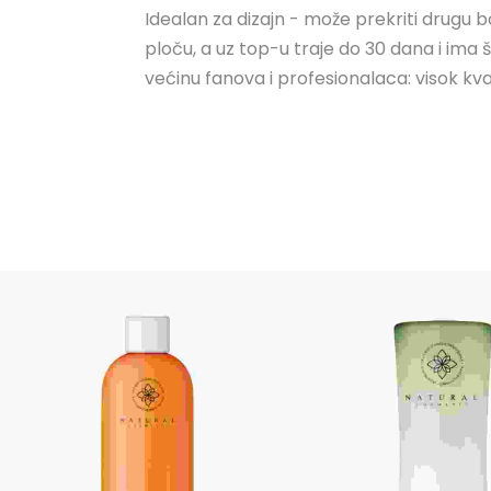
Idealan za dizajn - može prekriti drugu bo
ploču, a uz top-u traje do 30 dana i ima 
većinu fanova i profesionalaca: visok kva