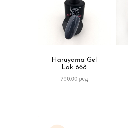
Haruyama Gel
Lak 668
790.00
рсд