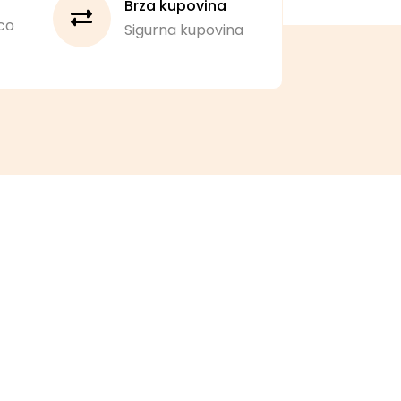
Brza kupovina
co
Sigurna kupovina
Brendovi
Aden Cosmetics
Haryjama
LUX Craft
Mystics Nails
Instrumenti za manikir
Prima Kozmetika