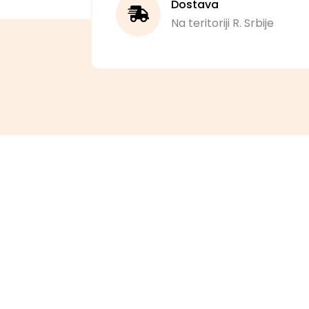
Dostava
Na teritoriji R. Srbije
TC Sloboda, lokal 3, Inđija
+381 66 801 68 85