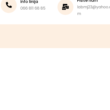
Pišite nam
Info linija
labmj23@yahoo.
066 811 68 85
m
Meni sajta
Početna
O nama
Prodavnica
Na akciji
Novo u ponudi
Kontakt