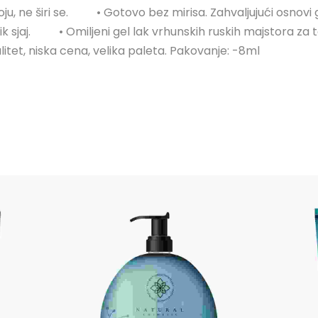
ju, ne širi se.⠀⠀⠀ • Gotovo bez mirisa. Zahvaljujući osnovi
šik sjaj.⠀⠀⠀ • Omiljeni gel lak vrhunskih ruskih majstora 
litet, niska cena, velika paleta. Pakovanje: -8ml