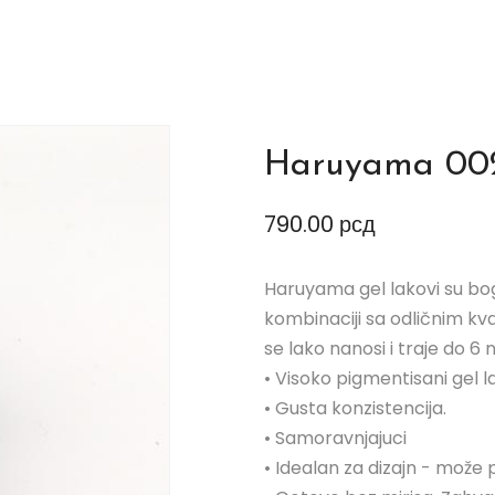
Haruyama 00
790.00
рсд
Haruyama gel lakovi su bo
kombinaciji sa odličnim k
se lako nanosi i traje do 6 
• Visoko pigmentisani gel l
• Gusta konzistencija.
• Samoravnjajuci
• Idealan za dizajn - može pr