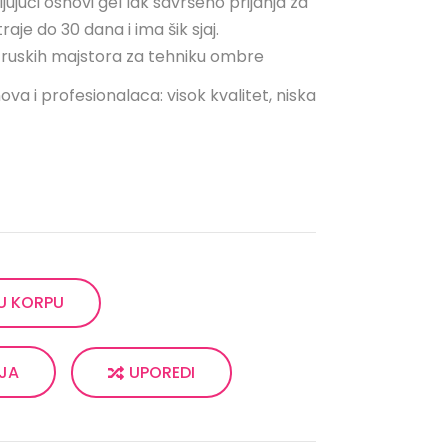
ujući osnovi gel lak savršeno prijanja za
aje do 30 dana i ima šik sjaj.
ih ruskih majstora za tehniku ombre
ova i profesionalaca: visok kvalitet, niska
U KORPU
UPOREDI
LJA