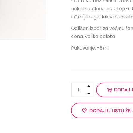
• Gotovo bez mirisa. Zahvalj
nokatnu ploču, a uz top-u tr
• Omiljeni gel lak vrhunsk
Odličan izbor za većinu fan
cena, velika paleta.
Pakovanje: -8ml
DODAJ 
DODAJ U LISTU ŽE