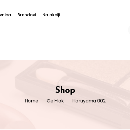
vnica
Brendovi
Na akciji
t
Shop
Home
Gel-lak
Haruyama 002