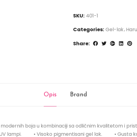
SKU:
401-1
Categories:
Gel-lak
Har
Share:
Opis
Brand
 modernih boja u kombinaciji sa odličnim kvalitetom i p
 / UV lampi.⠀⠀⠀ • Visoko pigmentisani gel lak.⠀⠀⠀ • Gusta 