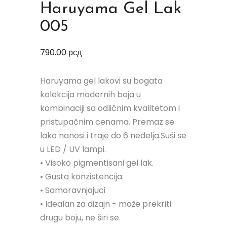
Haruyama Gel Lak
005
790.00
рсд
Haruyama gel lakovi su bogata
kolekcija modernih boja u
kombinaciji sa odličnim kvalitetom i
pristupačnim cenama. Premaz se
lako nanosi i traje do 6 nedelja.Suši se
u LED / UV lampi.
• Visoko pigmentisani gel lak.
• Gusta konzistencija.
• Samoravnjajuci
• Idealan za dizajn - može prekriti
drugu boju, ne širi se.