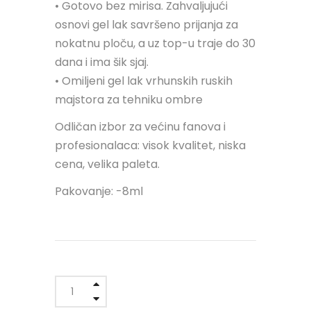
• Gotovo bez mirisa. Zahvaljujući
osnovi gel lak savršeno prijanja za
nokatnu ploču, a uz top-u traje do 30
dana i ima šik sjaj.
• Omiljeni gel lak vrhunskih ruskih
majstora za tehniku ombre
Odličan izbor za većinu fanova i
profesionalaca: visok kvalitet, niska
cena, velika paleta.
Pakovanje: -8ml