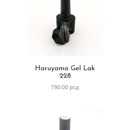
Haruyama Gel Lak
228
790.00
рсд