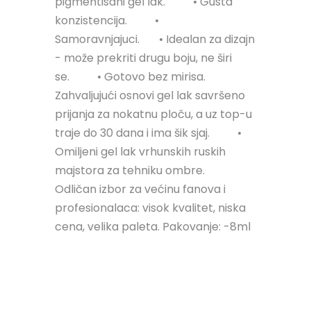
pigmentisani gel lak.⠀⠀⠀ • Gusta
konzistencija.⠀⠀⠀ •
Samoravnjajuci.⠀⠀ • Idealan za dizajn
- može prekriti drugu boju, ne širi
se.⠀⠀⠀ • Gotovo bez mirisa.
Zahvaljujući osnovi gel lak savršeno
prijanja za nokatnu ploču, a uz top-u
traje do 30 dana i ima šik sjaj.⠀⠀⠀ •
Omiljeni gel lak vrhunskih ruskih
majstora za tehniku ombre.⠀⠀ ⠀⠀
Odličan izbor za većinu fanova i
profesionalaca: visok kvalitet, niska
cena, velika paleta. Pakovanje: -8ml