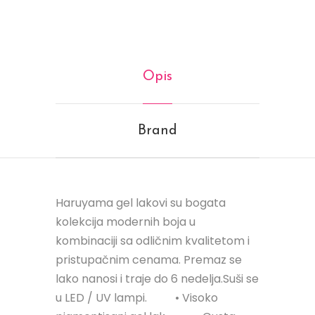
Opis
Brand
Haruyama gel lakovi su bogata
kolekcija modernih boja u
kombinaciji sa odličnim kvalitetom i
pristupačnim cenama. Premaz se
lako nanosi i traje do 6 nedelja.Suši se
u LED / UV lampi.⠀⠀⠀ • Visoko