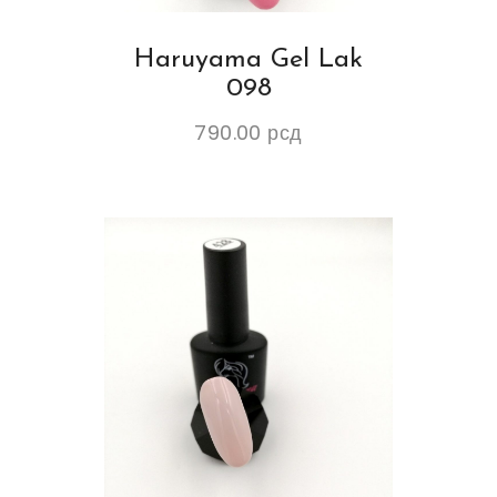
Haruyama Gel Lak
098
790.00
рсд