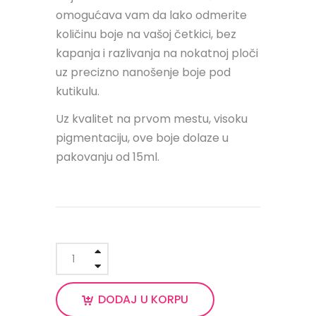
omogućava vam da lako odmerite
količinu boje na vašoj četkici, bez
kapanja i razlivanja na nokatnoj ploči
uz precizno nanošenje boje pod
kutikulu.
Uz kvalitet na prvom mestu, visoku
pigmentaciju, ove boje dolaze u
pakovanju od 15ml.
DODAJ U KORPU