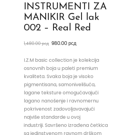
INSTRUMENTI ZA
MANIKIR Gel lak
002 – Real Red
980.00
рсд
1,480.00
рсд
I.Z.M basic collection je kolekcija
osnovnih boja u paleti premium
kvaliteta. Svaka boja je visoko
pigmentisana, samonivelišuća,
lagane teksture omogućavajući
lagano nanošenje i ravnomernu
pokrivenost zadovoljavavajući
najviše standarde u ovoj
industriji. Savršeno izrađena četkica
sa jedinstvenom ravnom drškom