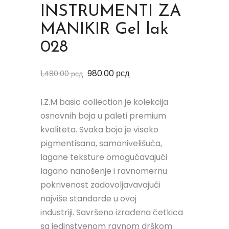
INSTRUMENTI ZA
MANIKIR Gel lak
028
980.00
рсд
1,480.00
рсд
I.Z.M basic collection je kolekcija
osnovnih boja u paleti premium
kvaliteta. Svaka boja je visoko
pigmentisana, samonivelišuća,
lagane teksture omogućavajući
lagano nanošenje i ravnomernu
pokrivenost zadovoljavavajući
najviše standarde u ovoj
industriji. Savršeno izrađena četkica
sa jedinstvenom ravnom drškom