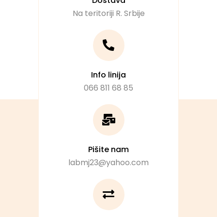
Dostava
Na teritoriji R. Srbije
Info linija
066 811 68 85
Pišite nam
labmj23@yahoo.com