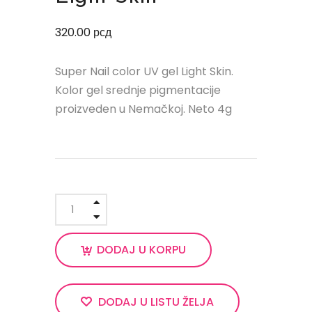
320.00
рсд
Super Nail color UV gel Light Skin.
Kolor gel srednje pigmentacije
proizveden u Nemačkoj. Neto 4g
DODAJ U KORPU
DODAJ U LISTU ŽELJA