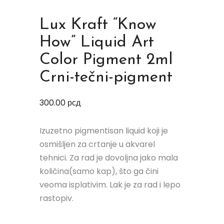
Lux Kraft “Know
How” Liquid Art
Color Pigment 2ml
Crni-tečni-pigment
300.00
рсд
Izuzetno pigmentisan liquid koji je
osmišljen za crtanje u akvarel
tehnici. Za rad je dovoljna jako mala
količina(samo kap), što ga čini
veoma isplativim. Lak je za rad i lepo
rastopiv.