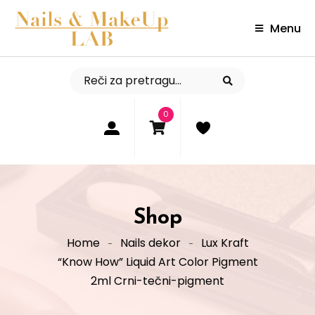
Menu
0
Shop
Home
Nails dekor
Lux Kraft
“Know How” Liquid Art Color Pigment
2ml Crni-tečni-pigment