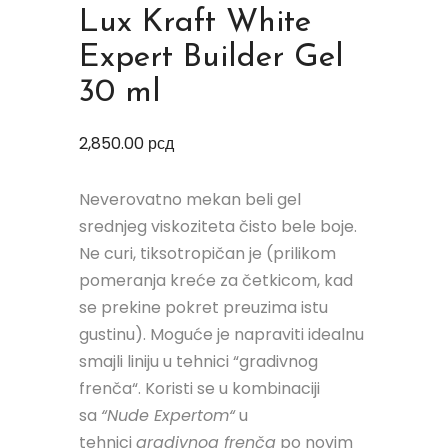
Lux Kraft White
Expert Builder Gel
30 ml
2,850.00
рсд
Neverovatno mekan beli gel
srednjeg viskoziteta čisto bele boje.
Ne curi, tiksotropičan je (prilikom
pomeranja kreće za četkicom, kad
se prekine pokret preuzima istu
gustinu). Moguće je napraviti idealnu
smajli liniju u tehnici “gradivnog
frenča“. Koristi se u kombinaciji
sa
“Nude Expertom“
u
tehnici
gradivnog frenča
po novim