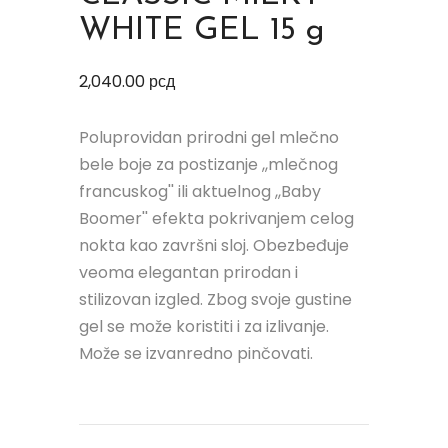
WHITE GEL 15 g
2,040.00
рсд
Poluprovidan prirodni gel mlečno
bele boje za postizanje ,,mlečnog
francuskog'' ili aktuelnog ,,Baby
Boomer'' efekta pokrivanjem celog
nokta kao završni sloj. Obezbeđuje
veoma elegantan prirodan i
stilizovan izgled. Zbog svoje gustine
gel se može koristiti i za izlivanje.
Može se izvanredno pinčovati.