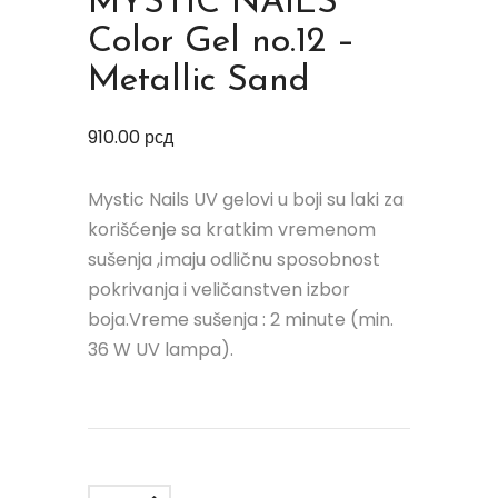
MYSTIC NAILS
Color Gel no.12 –
Metallic Sand
910.00
рсд
Mystic Nails UV gelovi u boji su laki za
korišćenje sa kratkim vremenom
sušenja ,imaju odličnu sposobnost
pokrivanja i veličanstven izbor
boja.Vreme sušenja : 2 minute (min.
36 W UV lampa).