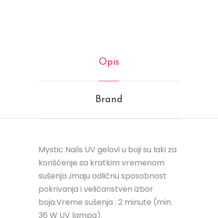
Opis
Brand
Mystic Nails UV gelovi u boji su laki za
korišćenje sa kratkim vremenom
sušenja ,imaju odličnu sposobnost
pokrivanja i veličanstven izbor
boja.Vreme sušenja : 2 minute (min.
36 W UV lampa).