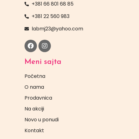
+381 66 801 68 85
+381 22 560 983
labmj23@yahoo.com
Meni sajta
Početna
O nama
Prodavnica
Na akciji
Novo u ponudi
Kontakt