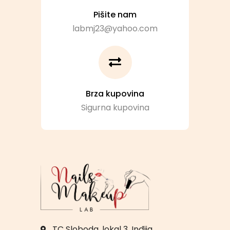
Pišite nam
labmj23@yahoo.com
Brza kupovina
Sigurna kupovina
TC Sloboda, lokal 3, Inđija