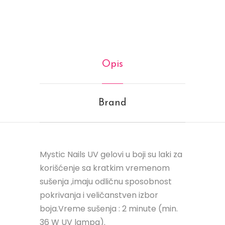
Opis
Brand
Mystic Nails UV gelovi u boji su laki za
korišćenje sa kratkim vremenom
sušenja ,imaju odličnu sposobnost
pokrivanja i veličanstven izbor
boja.Vreme sušenja : 2 minute (min.
36 W UV lampa).