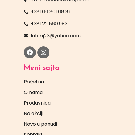
+381 66 801 68 85
+381 22 560 983
labmj23@yahoo.com
Meni sajta
Početna
O nama
Prodavnica
Na akciji
Novo u ponudi
Kontakt