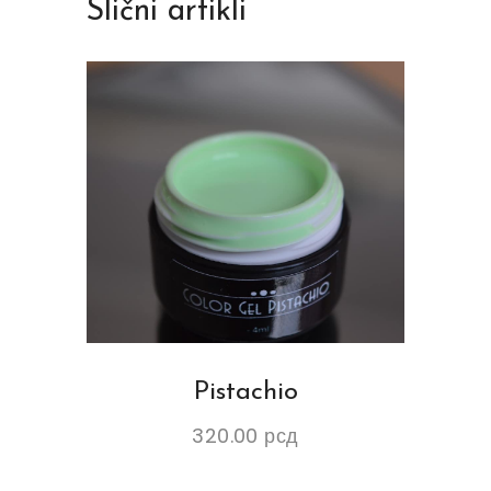
Slični artikli
Pistachio
320.00
рсд