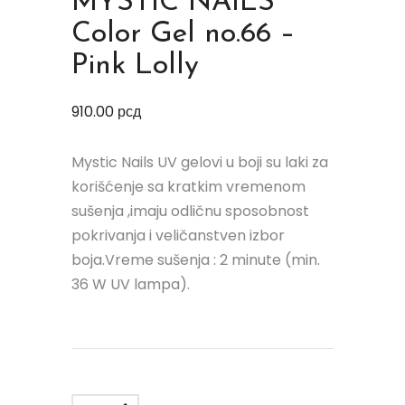
MYSTIC NAILS
Color Gel no.66 –
Pink Lolly
910.00
рсд
Mystic Nails UV gelovi u boji su laki za
korišćenje sa kratkim vremenom
sušenja ,imaju odličnu sposobnost
pokrivanja i veličanstven izbor
boja.Vreme sušenja : 2 minute (min.
36 W UV lampa).