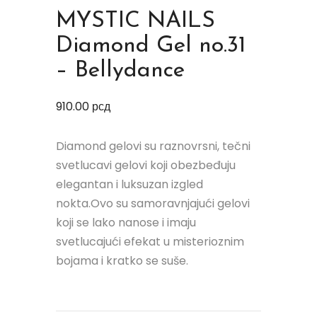
MYSTIC NAILS
Diamond Gel no.31
– Bellydance
910.00
рсд
Diamond gelovi su raznovrsni, tečni
svetlucavi gelovi koji obezbeđuju
elegantan i luksuzan izgled
nokta.Ovo su samoravnjajući gelovi
koji se lako nanose i imaju
svetlucajući efekat u misterioznim
bojama i kratko se suše.