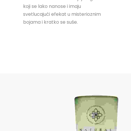
koji se lako nanose i imaju
svetlucajući efekat u misterioznim
bojama i kratko se suše.