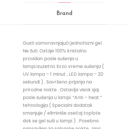
Brand
Gusti samoravnjajući jednofazni gel .
Ne žuti. Ostaje 100% kristalno
providan posle sušenja u
lampi.Izuzetno brzo vreme sušenja (
UV lampa – 1 minut , LED lampa – 20
sekundi ) . Savršeno prijanja na
prirodne nokte . Ostavlja visok sjaj
posle sušenja u lampi. “Anti – heat ”
tehnologija ( Specialni dodatak
smanjuje / eliminiše osećaj toplote
dok se gel suši u lampi ) . Posebno
napravljen za salonske nokte . Ima