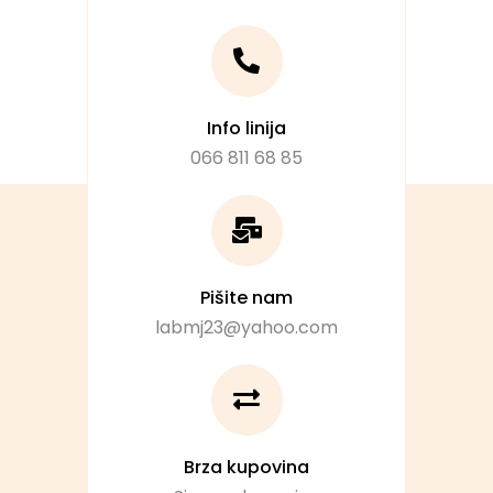
Info linija
066 811 68 85
Pišite nam
labmj23@yahoo.com
Brza kupovina