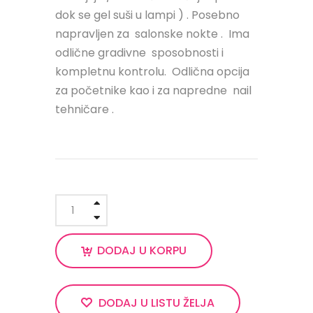
dok se gel suši u lampi ) . Posebno
napravljen za salonske nokte . Ima
odlične gradivne sposobnosti i
kompletnu kontrolu. Odlična opcija
za početnike kao i za napredne nail
tehničare .
DODAJ U KORPU
DODAJ U LISTU ŽELJA