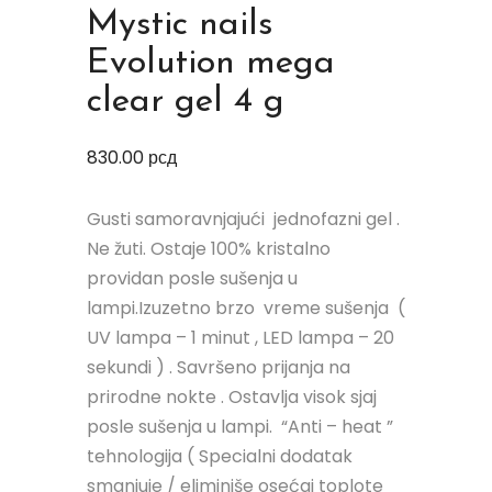
Mystic nails
Evolution mega
clear gel 4 g
830.00
рсд
Gusti samoravnjajući jednofazni gel .
Ne žuti. Ostaje 100% kristalno
providan posle sušenja u
lampi.Izuzetno brzo vreme sušenja (
UV lampa – 1 minut , LED lampa – 20
sekundi ) . Savršeno prijanja na
prirodne nokte . Ostavlja visok sjaj
posle sušenja u lampi. “Anti – heat ”
tehnologija ( Specialni dodatak
smanjuje / eliminiše osećaj toplote