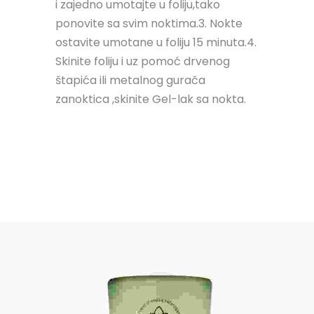
i zajedno umotajte u foliju,tako
ponovite sa svim noktima.3. Nokte
ostavite umotane u foliju 15 minuta.4.
Skinite foliju i uz pomoć drvenog
štapića ili metalnog gurača
zanoktica ,skinite Gel-lak sa nokta.