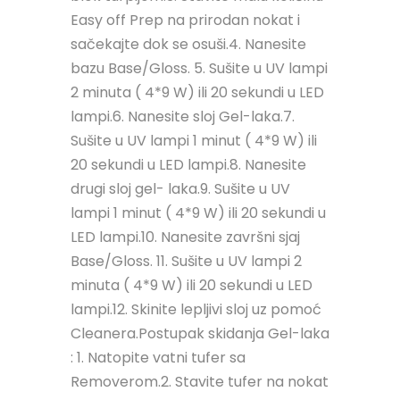
Easy off Prep na prirodan nokat i
sačekajte dok se osuši.4. Nanesite
bazu Base/Gloss. 5. Sušite u UV lampi
2 minuta ( 4*9 W) ili 20 sekundi u LED
lampi.6. Nanesite sloj Gel-laka.7.
Sušite u UV lampi 1 minut ( 4*9 W) ili
20 sekundi u LED lampi.8. Nanesite
drugi sloj gel- laka.9. Sušite u UV
lampi 1 minut ( 4*9 W) ili 20 sekundi u
LED lampi.10. Nanesite završni sjaj
Base/Gloss. 11. Sušite u UV lampi 2
minuta ( 4*9 W) ili 20 sekundi u LED
lampi.12. Skinite lepljivi sloj uz pomoć
Cleanera.Postupak skidanja Gel-laka
: 1. Natopite vatni tufer sa
Removerom.2. Stavite tufer na nokat