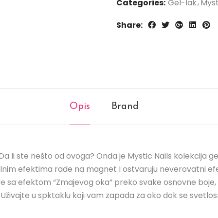
Categories:
Gel-lak
Myst
Share:
Opis
Brand
ji.Da li ste nešto od ovoga? Onda je Mystic Nails kolekcija
ijalnim efektima rade na magnet I ostvaruju neverovatni 
akove sa efektom “Zmajevog oka” preko svake osnovne boje
. Uživajte u spktaklu koji vam zapada za oko dok se svet