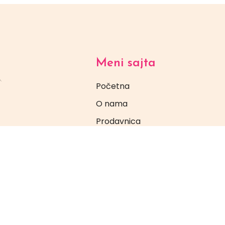
Meni sajta
Početna
O nama
Prodavnica
Na akciji
Novo u ponudi
Kontakt