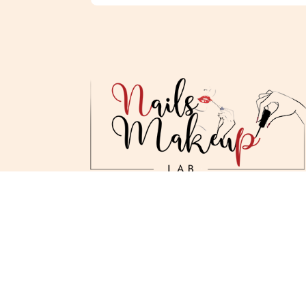
TC Sloboda, lokal 3, Inđija
+381 66 801 68 85
+381 22 560 983
labmj23@yahoo.com