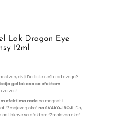
Gel Lak Dragon Eye
nsy 12ml
anstven, divlji.Da li ste nešto od ovoga?
kcija gel lakova sa efektom
 za vas!
nim efektima rade
na magnet I
kat “Zmajevog oka”
na SVAKOJ BOJI
. Da,
ove gel lakove sa efektom “Zmajevog oka”