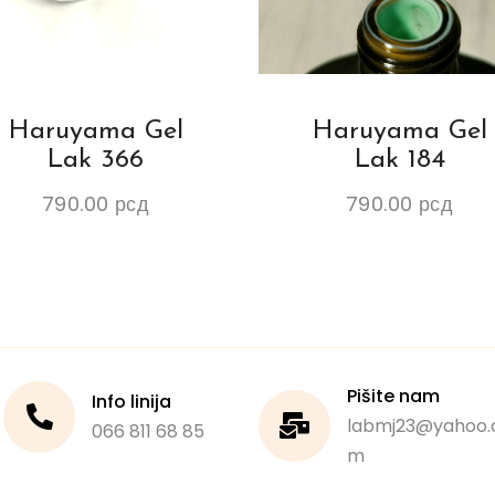
Haruyama Gel
Haruyama Gel
Lak 366
Lak 184
790.00
рсд
790.00
рсд
Pišite nam
Info linija
labmj23@yahoo.
066 811 68 85
m