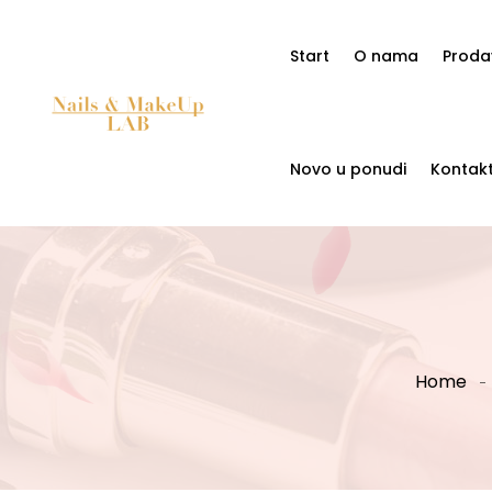
Start
O nama
Proda
Novo u ponudi
Kontak
Home