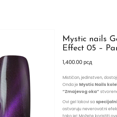
Mystic nails 
Effect 05 – Pa
1,400.00
рсд
Mističan, jedinstven, dostoj
Onda je
Mystic Nails
kole
“Zmajevog oka”
stvorena
Ovi gel lakovi sa
specijal
ostvaruju neverovatni efe
tako je! Možete koristiti 