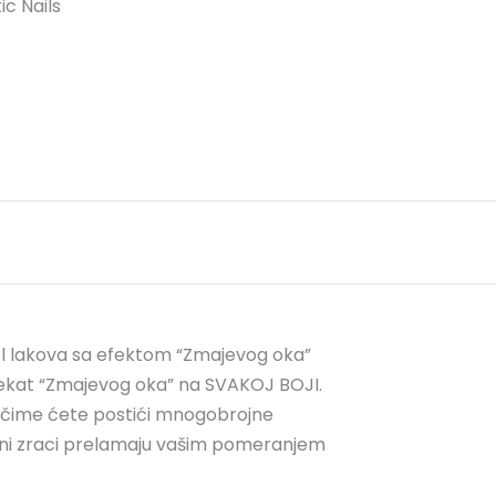
ic Nails
 gel lakova sa efektom “Zmajevog oka”
efekat “Zmajevog oka” na SVAKOJ BOJI.
, čime ćete postići mnogobrojne
losni zraci prelamaju vašim pomeranjem