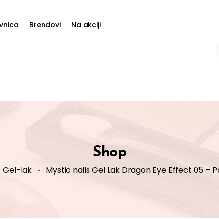
vnica
Brendovi
Na akciji
t
Shop
Gel-lak
Mystic nails Gel Lak Dragon Eye Effect 05 – P