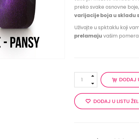
preko svake osnovne boje,
varijacije boja u sklad
Uživajte u spktaklu koji v
prelamaju
vašim pomera
DODAJ 
DODAJ U LISTU ŽE