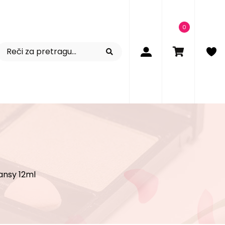
0
ansy 12ml