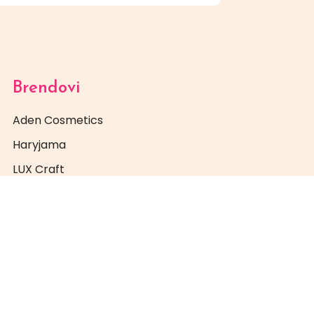
Brendovi
Aden Cosmetics
Haryjama
LUX Craft
Mystics Nails
Instrumenti za manikir
Prima Kozmetika
PRO NAILS
Super Nails