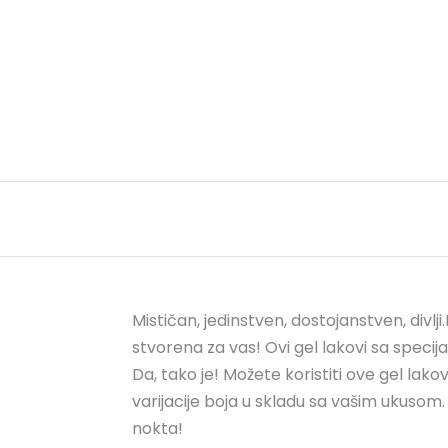
Mističan, jedinstven, dostojanstven, divl
stvorena za vas! Ovi gel lakovi sa spec
Da, tako je! Možete koristiti ove gel l
varijacije boja u skladu sa vašim ukusom
nokta!