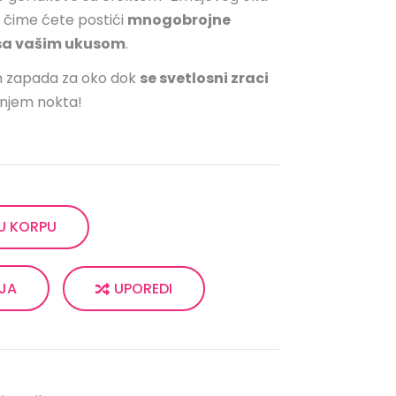
 čime ćete postići
mnogobrojne
u sa vašim ukusom
.
am zapada za oko dok
se svetlosni zraci
njem nokta!
U KORPU
UPOREDI
LJA