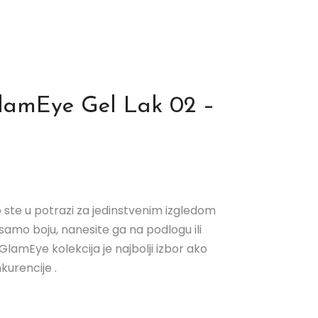
GlamEye Gel Lak 02 –
 ste u potrazi za jedinstvenim izgledom
e samo boju, nanesite ga na podlogu ili
GlamEye kolekcija je najbolji izbor ako
nkurencije .