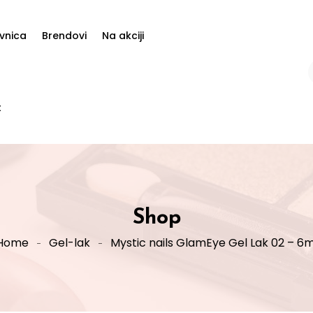
vnica
Brendovi
Na akciji
t
Shop
Home
Gel-lak
Mystic nails GlamEye Gel Lak 02 – 6m