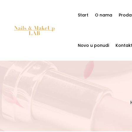
Start
O nama
Proda
Novo u ponudi
Kontak