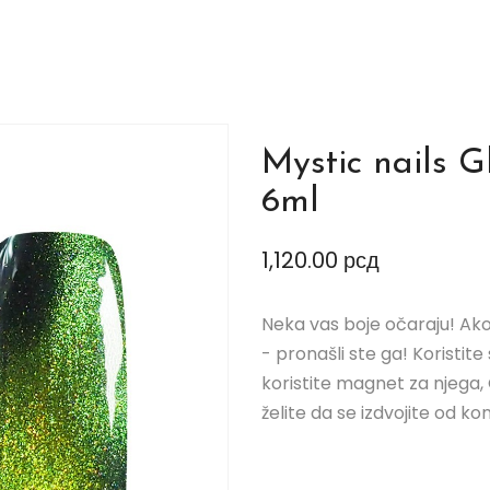
Mystic nails 
6ml
1,120.00
рсд
Neka vas boje očaraju! Ako
- pronašli ste ga! Koristit
koristite magnet za njega, 
želite da se izdvojite od ko