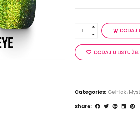
DODAJ 
DODAJ U LISTU ŽE
Categories:
Gel-lak
Myst
Share: