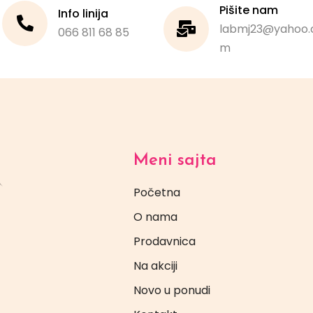
Pišite nam
Info linija
labmj23@yahoo.
066 811 68 85
m
Meni sajta
Početna
O nama
Prodavnica
Na akciji
Novo u ponudi