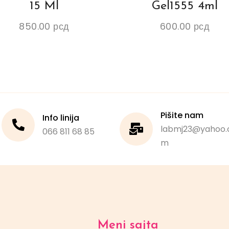
15 Ml
Gel1555 4ml
850.00
рсд
600.00
рсд
Pišite nam
Info linija
labmj23@yahoo.
066 811 68 85
m
Meni sajta