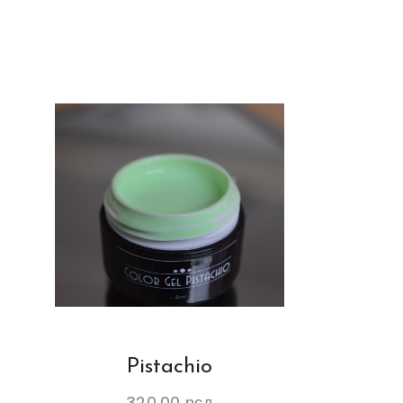
Pistachio
320.00
рсд