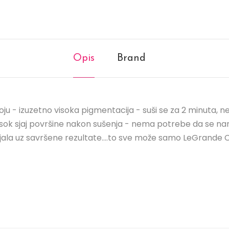
Opis
Brand
ju - izuzetno visoka pigmentacija - suši se za 2 minuta, ne
ok sjaj površine nakon sušenja - nema potrebe da se nanosi
jala uz savršene rezultate....to sve može samo LeGrande Co