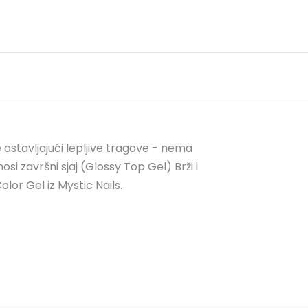
 ostavljajući lepljive tragove - nema
 završni sjaj (Glossy Top Gel) Brži i
lor Gel iz Mystic Nails.