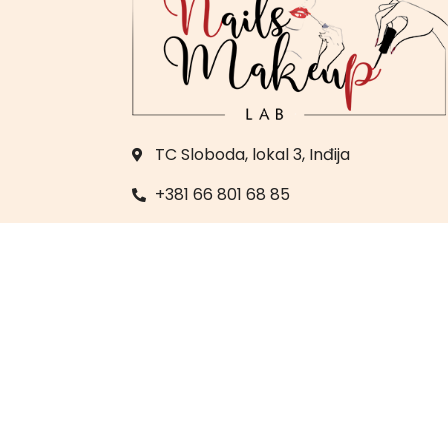
TC Sloboda, lokal 3, Inđija
+381 66 801 68 85
+381 22 560 983
labmj23@yahoo.com