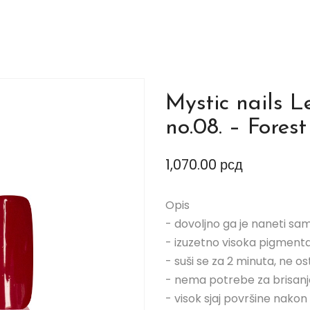
Mystic nails 
no.08. – Forest
1,070.00
рсд
Opis
- dovoljno ga je naneti sa
- izuzetno visoka pigmenta
- suši se za 2 minuta, ne os
- nema potrebe za brisan
- visok sjaj površine nakon