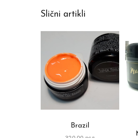
Slični artikli
Brazil
320.00
рсд