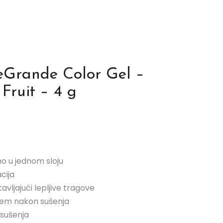
LeGrande Color Gel –
 Fruit – 4 g
mo u jednom sloju
cija
tavljajući lepljive tragove
jem nakon sušenja
 sušenja