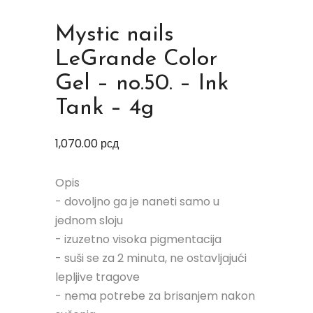
Mystic nails
LeGrande Color
Gel – no.50. – Ink
Tank – 4g
1,070.00
рсд
Opis
- dovoljno ga je naneti samo u
jednom sloju
- izuzetno visoka pigmentacija
- suši se za 2 minuta, ne ostavljajući
lepljive tragove
- nema potrebe za brisanjem nakon