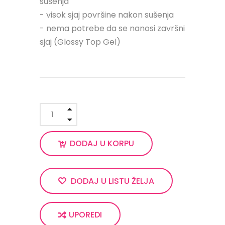
sušenja
- visok sjaj površine nakon sušenja
- nema potrebe da se nanosi završni
sjaj (Glossy Top Gel)
DODAJ U KORPU
DODAJ U LISTU ŽELJA
UPOREDI