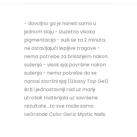
- dovoljno ga je naneti samo u
jednom sloju - izuzetno visoka
pigmentacija - suši se za 2 minuta,
ne ostavljajući lepljive tragove -
nema potrebe za brisanjem nakon
sušenja - visok sjaj površine nakon
sušenja - nema potrebe da se
nanosi završni sjaj (Glossy Top Gel)
Brži i jednostavniji rad uz manji
utrošak materijala uz savršene
rezultate....to sve može samo
LeGrande Color Gel iz Mystic Nails.