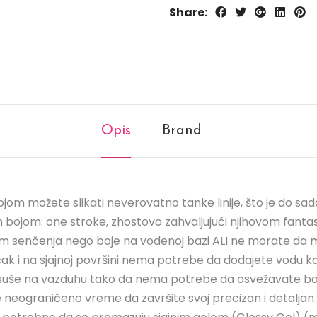
Share:
Opis
Brand
om možete slikati neverovatno tanke linije, što je do s
om bojom: one stroke, zhostovo zahvaljujući njihovom fant
tokom senčenja nego boje na vodenoj bazi ALI ne morate da 
u čak i na sjajnoj površini nema potrebe da dodajete vodu k
e suše na vazduhu tako da nema potrebe da osvežavate bo
ograničeno vreme da završite svoj precizan i detaljan rad 