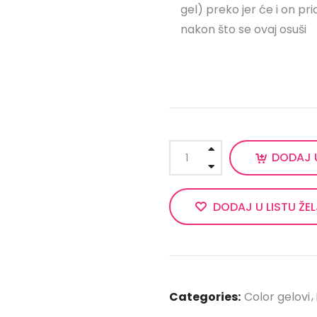
gel) preko jer će i on p
nakon što se ovaj osuši
DODAJ 
DODAJ U LISTU ŽE
Categories:
Color gelovi