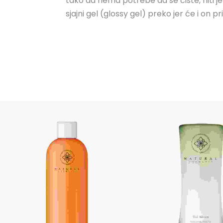
tako da nema potrebe da se čiste, niti 
sjajni gel (glossy gel) preko jer će i on