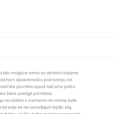
ada bilo moguće samo sa akrilnim bojama
astičnom sposobnošću pokrivanja, ovi
matirate površinu ispod nail arta pošto
ako biste postigli potrebnu
ju na četkici s vremena na vreme suše
suše se ne ostavljajući lepljiv sloj,