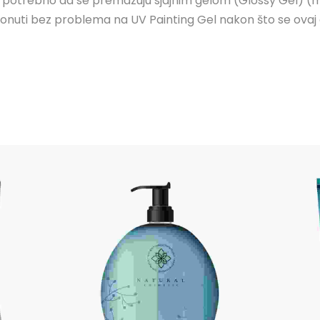
je potrebno da se premazuju sjajnim gelom (Glossy Gel) (
 prionuti bez problema na UV Painting Gel nakon što se ovaj 