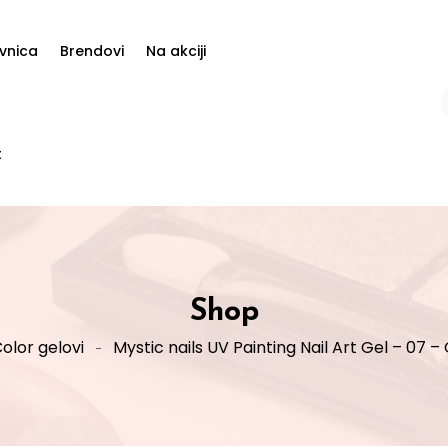
vnica
Brendovi
Na akciji
t
Shop
olor gelovi
Mystic nails UV Painting Nail Art Gel – 07 