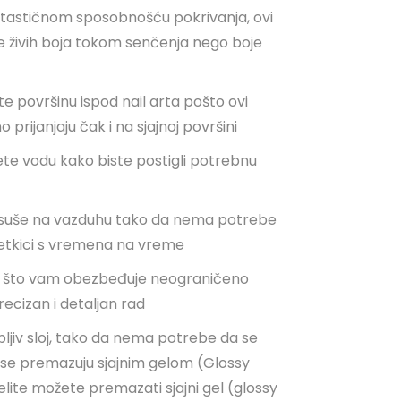
ntastičnom sposobnošću pokrivanja, ovi
iše živih boja tokom senčenja nego boje
e površinu ispod nail arta pošto ovi
o prijanjaju čak i na sjajnoj površini
e vodu kako biste postigli potrebnu
e suše na vazduhu tako da nema potrebe
etkici s vremena na vreme
i što vam obezbeđuje neograničeno
ecizan i detaljan rad
epljiv sloj, tako da nema potrebe da se
da se premazuju sjajnim gelom (Glossy
elite možete premazati sjajni gel (glossy