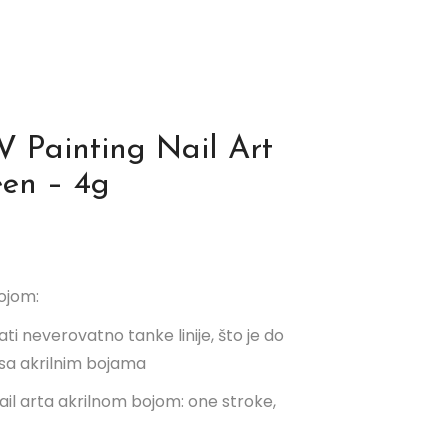
V Painting Nail Art
een – 4g
ojom:
i neverovatno tanke linije, što je do
sa akrilnim bojama
ail arta akrilnom bojom: one stroke,