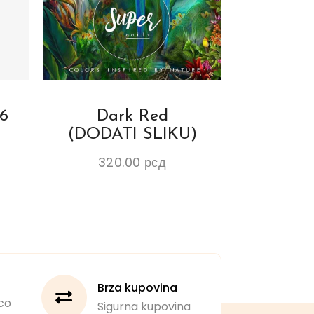
6
Dark Red
(DODATI SLIKU)
320.00
рсд
Brza kupovina
co
Sigurna kupovina