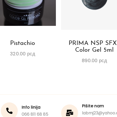
Pistachio
PRIMA NSP SFX
Color Gel 5ml
320.00
рсд
890.00
рсд
Pišite nam
Info linija
labmj23@yahoo.
066 811 68 85