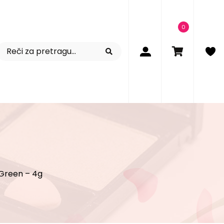
0
– Green – 4g