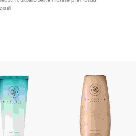
međutim, ukoliko želite možete premazati
osuši