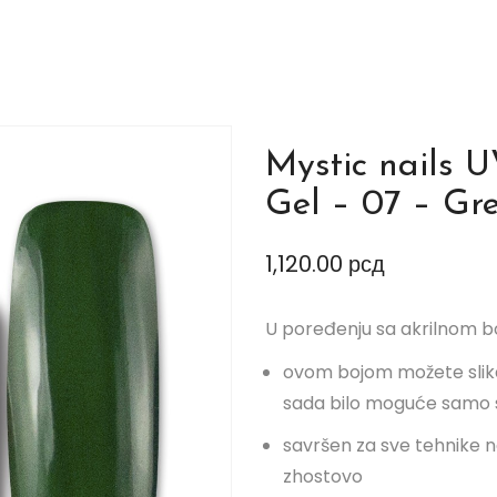
Mystic nails U
Gel – 07 – Gr
1,120.00
рсд
U poređenju sa akrilnom b
ovom bojom možete slikat
sada bilo moguće samo 
savršen za sve tehnike n
zhostovo