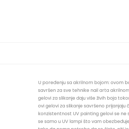
U poređenju sa akrilnom bojom: ovom boj
savršen za sve tehnike nail arta akriln
gelovi za slikanje daju više živih boja 
ovi gelovi za slikanje savršeno prijanjaj
konzistentnost UV painting gelovi se n
se samo u UV lampi što vam obezbeđuje ne