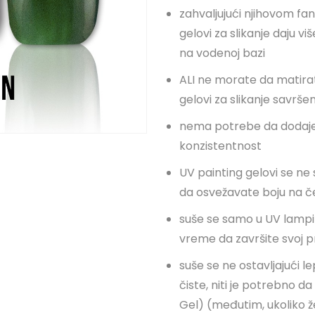
zahvaljujući njihovom fa
gelovi za slikanje daju v
na vodenoj bazi
ALI ne morate da matirat
gelovi za slikanje savršen
nema potrebe da dodajet
konzistentnost
UV painting gelovi se n
da osvežavate boju na č
suše se samo u UV lamp
vreme da završite svoj pr
suše se ne ostavljajući l
čiste, niti je potrebno 
Gel) (međutim, ukoliko ž