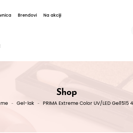
vnica
Brendovi
Na akciji
t
Shop
ome
Gel-lak
PRIMA Extreme Color UV/LED Gel1515 