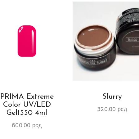
PRIMA Extreme
Slurry
Color UV/LED
320.00
рсд
Gel1550 4ml
600.00
рсд