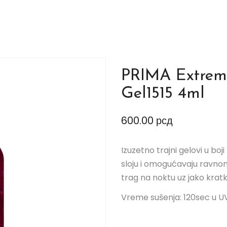
PRIMA Extrem
Gel1515 4ml
600.00
рсд
Izuzetno trajni gelovi u bo
sloju i omogućavaju ravnome
trag na noktu uz jako krat
Vreme sušenja: 120sec u UV