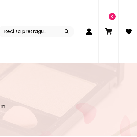
0
4ml