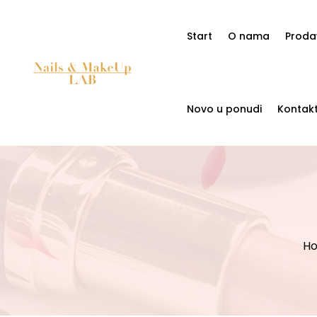
Start
O nama
Proda
Novo u ponudi
Kontak
H