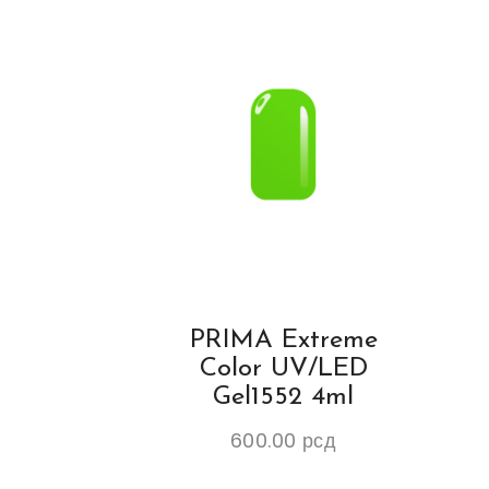
PRIMA Extreme
Color UV/LED
Gel1552 4ml
600.00
рсд