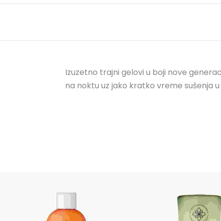
Izuzetno trajni gelovi u boji nove genera
na noktu uz jako kratko vreme sušenja u