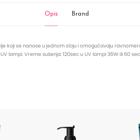
Opis
Brand
cije koji se nanose u jednom sloju i omogućavaju ravnomernu
 UV lampi. Vreme sušenja: 120sec u UV lampi 36W ili 60 se