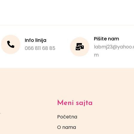
Pišite nam
Info linija
labmj23@yahoo.
066 811 68 85
m
Meni sajta
Početna
O nama