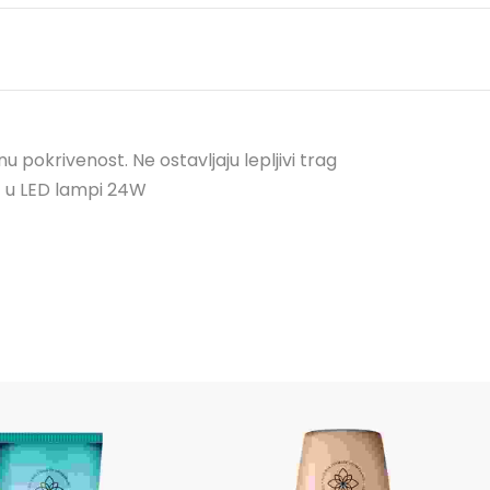
 pokrivenost. Ne ostavljaju lepljivi trag
c u LED lampi 24W