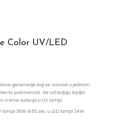
e Color UV/LED
ji nove generacije koji se nanose u jednom
rnu pokrivenost. Ne ostavljaju lepljivi
ko vreme sušenja u UV lampi.
 lampi 36W ili 60 sec u LED lampi 24W