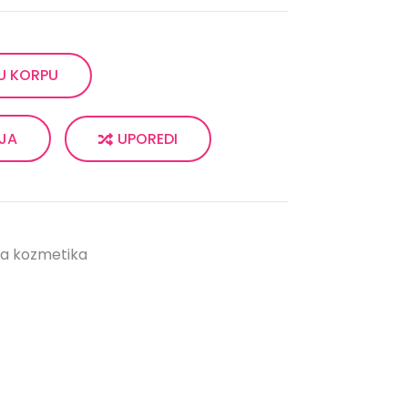
U KORPU
UPOREDI
LJA
a kozmetika