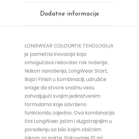
Dodatne informacije
LONGWEAR COLOURFIX TEHOLOGIJA
je pametna inovacija koja
omogućava rekordan rok nošenja.
Nakon nanošenja, LongWear Start,
Boja i Finish u kombinaciji, udružiće
snage da stvore snažnu vezu
zahvaljujući svojim jedinstvenim
formulama koje savršeno
funkcionišu zajedno. Ova kombinacija
čini LongWaer jačim i dugotrajnijim u
poređenju sa bilo kojim običnim
lakom za nokte. Pakovanje 10 ml