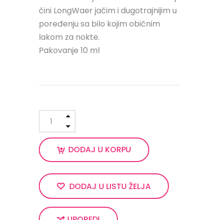
čini LongWaer jačim i dugotrajnijim u
poređenju sa bilo kojim običnim
lakom za nokte.
Pakovanje 10 ml
DODAJ U KORPU
DODAJ U LISTU ŽELJA
UPOREDI