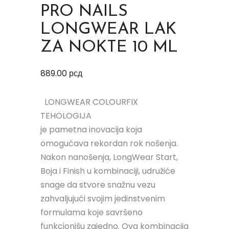
PRO NAILS
LONGWEAR LAK
ZA NOKTE 10 ML
889.00
рсд
LONGWEAR COLOURFIX
TEHOLOGIJA
je pametna inovacija koja
omogućava rekordan rok nošenja.
Nakon nanošenja, LongWear Start,
Boja i Finish u kombinaciji, udružiće
snage da stvore snažnu vezu
zahvaljujući svojim jedinstvenim
formulama koje savršeno
funkcionišu zajedno. Ova kombinacija