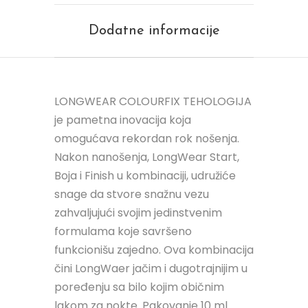
Dodatne informacije
LONGWEAR COLOURFIX TEHOLOGIJA
je pametna inovacija koja
omogućava rekordan rok nošenja.
Nakon nanošenja, LongWear Start,
Boja i Finish u kombinaciji, udružiće
snage da stvore snažnu vezu
zahvaljujući svojim jedinstvenim
formulama koje savršeno
funkcionišu zajedno. Ova kombinacija
čini LongWaer jačim i dugotrajnijim u
poređenju sa bilo kojim običnim
lakom za nokte. Pakovanje 10 ml