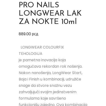
PRO NAILS
LONGWEAR LAK
ZA NOKTE 10ml
889.00
рсд
LONGWEAR COLOURFIX
TEHOLOGIJA
je pametna inovacija koja
omogućava rekordan rok nošenja.
Nakon nanošenja, LongWear Start,
Boja i Finish u kombinaciji, udružiće
snage da stvore snažnu vezu
zahvaljujući svojim jedinstvenim
formulama koje savršeno
funkcionišu zajedno. Ova kombinacija