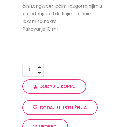
čini LongWaer jačim i dugotrajnijim u
poređenju sa bilo kojim običnim
lakom za nokte.
Pakovanje 10 ml
DODAJ U KORPU
DODAJ U LISTU ŽELJA
UPOREDI