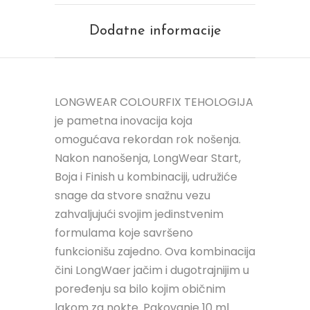
Dodatne informacije
LONGWEAR COLOURFIX TEHOLOGIJA
je pametna inovacija koja
omogućava rekordan rok nošenja.
Nakon nanošenja, LongWear Start,
Boja i Finish u kombinaciji, udružiće
snage da stvore snažnu vezu
zahvaljujući svojim jedinstvenim
formulama koje savršeno
funkcionišu zajedno. Ova kombinacija
čini LongWaer jačim i dugotrajnijim u
poređenju sa bilo kojim običnim
lakom za nokte. Pakovanje 10 ml