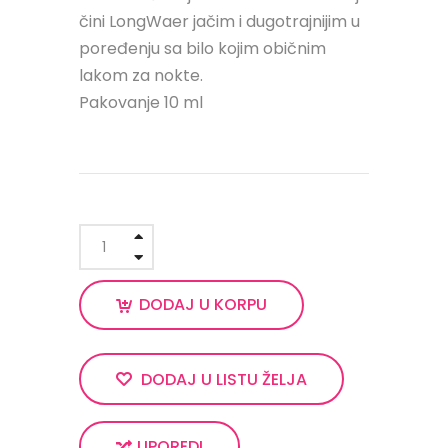
čini LongWaer jačim i dugotrajnijim u
poređenju sa bilo kojim običnim
lakom za nokte.
Pakovanje 10 ml
DODAJ U KORPU
DODAJ U LISTU ŽELJA
UPOREDI