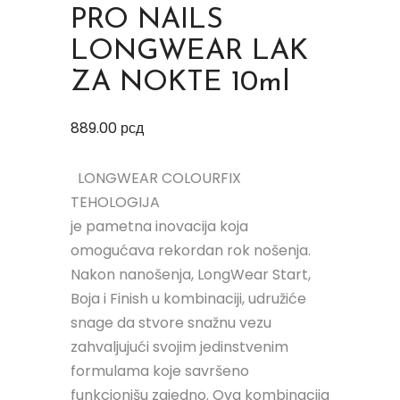
PRO NAILS
LONGWEAR LAK
ZA NOKTE 10ml
889.00
рсд
LONGWEAR COLOURFIX
TEHOLOGIJA
je pametna inovacija koja
omogućava rekordan rok nošenja.
Nakon nanošenja, LongWear Start,
Boja i Finish u kombinaciji, udružiće
snage da stvore snažnu vezu
zahvaljujući svojim jedinstvenim
formulama koje savršeno
funkcionišu zajedno. Ova kombinacija