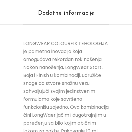
Dodatne informacije
LONGWEAR COLOURFIX TEHOLOGIJA
je pametna inovacija koja
omogućava rekordan rok nošenja.
Nakon nanošenja, LongWear Start,
Boja i Finish u kombinaciji, udružiće
snage da stvore snažnu vezu
zahvaljujući svojim jedinstvenim
formulama koje savršeno
funkcionišu zajedno. Ova kombinacija
čini LongWaer jačim i dugotrajnijim u
poređenju sa bilo kojim običnim
lakom za nokte. Pakovanje 10 ml