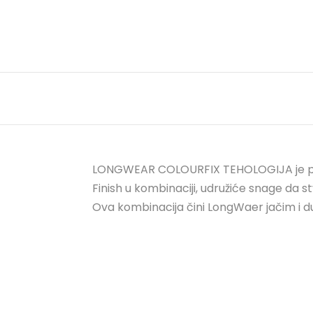
LONGWEAR COLOURFIX TEHOLOGIJA je pame
Finish u kombinaciji, udružiće snage da 
Ova kombinacija čini LongWaer jačim i du