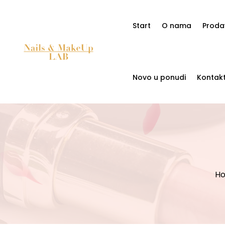
Start
O nama
Proda
Novo u ponudi
Kontak
H