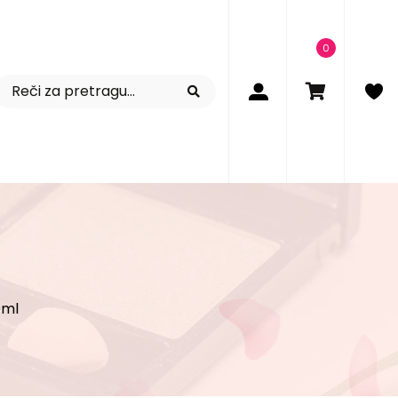
0
0ml