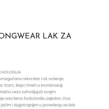
LONGWEAR LAK ZA
EHOLOGIJA
 omogućava rekordan rok nošenja.
tart, Boja i Finish u kombinaciji,
nažnu vezu zahvaljujući svojim
je savršeno funkcionišu zajedno. Ova
jačim i dugotrajnijim u poređenju sa bilo