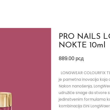
PRO NAILS 
NOKTE 10ml
889.00
рсд
LONGWEAR COLOURFIX T
je pametna inovacija koja
Nakon nanošenja, LongWear S
udružiće snage da stvore s
jedinstvenim formulama ko
kombinacija čini LongWaer 