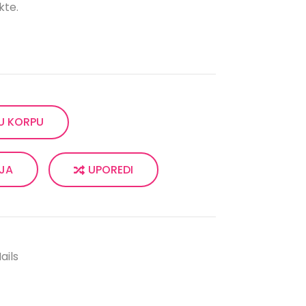
kte.
U KORPU
UPOREDI
LJA
ails