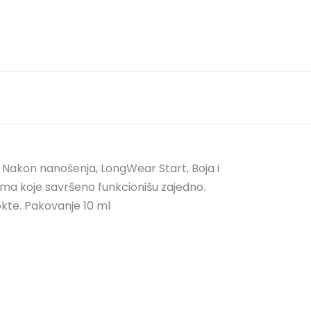
akon nanošenja, LongWear Start, Boja i
ama koje savršeno funkcionišu zajedno.
okte. Pakovanje 10 ml