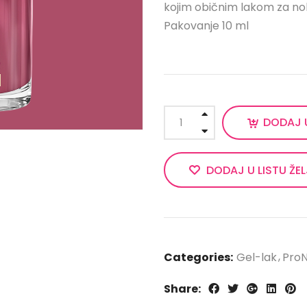
kojim običnim lakom za no
Pakovanje 10 ml
DODAJ 
DODAJ U LISTU ŽE
Categories:
Gel-lak
ProN
Share: