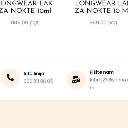
LONGWEAR LAK
LONGWEAR LA
ZA NOKTE 10ml
ZA NOKTE 10 
889.00
рсд
889.00
рсд
Pišite nam
Info linija
labmj23@yahoo.
066 811 68 85
m