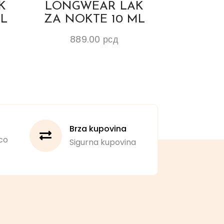
K
LONGWEAR LAK
ML
ZA NOKTE 10 ML
889.00
рсд
Brza kupovina
co
Sigurna kupovina