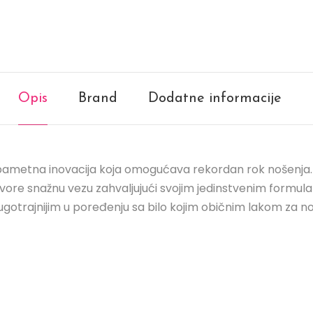
Opis
Brand
Dodatne informacije
tna inovacija koja omogućava rekordan rok nošenja. N
stvore snažnu vezu zahvaljujući svojim jedinstvenim formul
gotrajnijim u poređenju sa bilo kojim običnim lakom za n