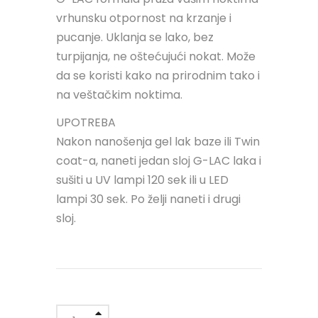
vrhunsku otpornost na krzanje i
pucanje. Uklanja se lako, bez
turpijanja, ne oštećujući nokat. Može
da se koristi kako na prirodnim tako i
na veštačkim noktima.
UPOTREBA
Nakon nanošenja gel lak baze ili Twin
coat-a, naneti jedan sloj G-LAC laka i
sušiti u UV lampi 120 sek ili u LED
lampi 30 sek. Po želji naneti i drugi
sloj.