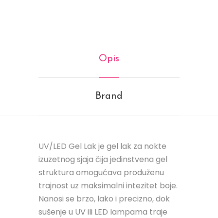
Opis
Brand
UV/LED Gel Lak je gel lak za nokte
izuzetnog sjaja čija jedinstvena gel
struktura omogućava produženu
trajnost uz maksimalni intezitet boje.
Nanosi se brzo, lako i precizno, dok
sušenje u UV ili LED lampama traje