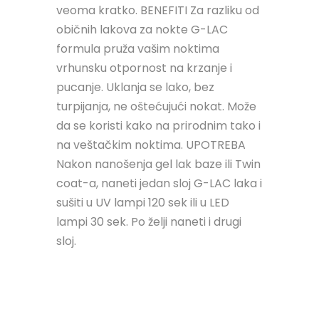
veoma kratko. BENEFITI Za razliku od
običnih lakova za nokte G-LAC
formula pruža vašim noktima
vrhunsku otpornost na krzanje i
pucanje. Uklanja se lako, bez
turpijanja, ne oštećujući nokat. Može
da se koristi kako na prirodnim tako i
na veštačkim noktima. UPOTREBA
Nakon nanošenja gel lak baze ili Twin
coat-a, naneti jedan sloj G-LAC laka i
sušiti u UV lampi 120 sek ili u LED
lampi 30 sek. Po želji naneti i drugi
sloj.