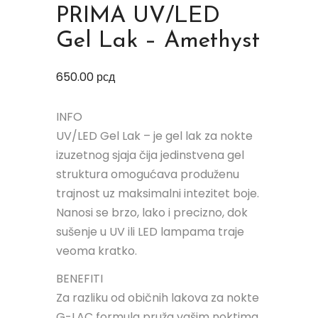
PRIMA UV/LED
Gel Lak – Amethyst
650.00
рсд
INFO
UV/LED Gel Lak – je gel lak za nokte
izuzetnog sjaja čija jedinstvena gel
struktura omogućava produženu
trajnost uz maksimalni intezitet boje.
Nanosi se brzo, lako i precizno, dok
sušenje u UV ili LED lampama traje
veoma kratko.
BENEFITI
Za razliku od običnih lakova za nokte
G-LAC formula pruža vašim noktima