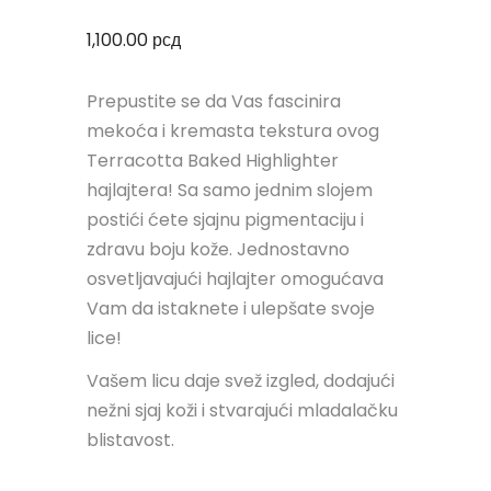
1,100.00
рсд
Prepustite se da Vas fascinira
mekoća i kremasta tekstura ovog
Terracotta Baked Highlighter
hajlajtera! Sa samo jednim slojem
postići ćete sjajnu pigmentaciju i
zdravu boju kože. Jednostavno
osvetljavajući hajlajter omogućava
Vam da istaknete i ulepšate svoje
lice!
Vašem licu daje svež izgled, dodajući
nežni sjaj koži i stvarajući mladalačku
blistavost.