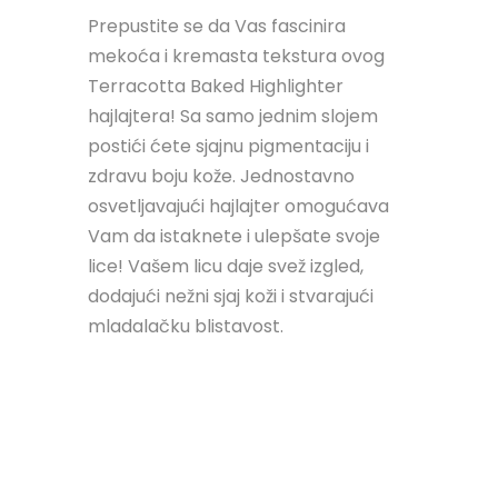
Prepustite se da Vas fascinira
mekoća i kremasta tekstura ovog
Terracotta Baked Highlighter
hajlajtera! Sa samo jednim slojem
postići ćete sjajnu pigmentaciju i
zdravu boju kože. Jednostavno
osvetljavajući hajlajter omogućava
Vam da istaknete i ulepšate svoje
lice! Vašem licu daje svež izgled,
dodajući nežni sjaj koži i stvarajući
mladalačku blistavost.