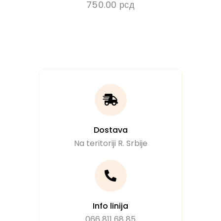
750.00
рсд
Dostava
Na teritoriji R. Srbije
Info linija
066 811 68 85