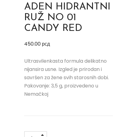
ADEN HIDRANTNI
RUŽ NO 01
CANDY RED
450.00
рсд
Ultrasvilenkasta formula delikatno
nijansira usne. Izgled je prirodan i
savršen za žene svih starosnih dobi.
Pakovanje: 3,5 g, proizvedeno u
Nemačkoj