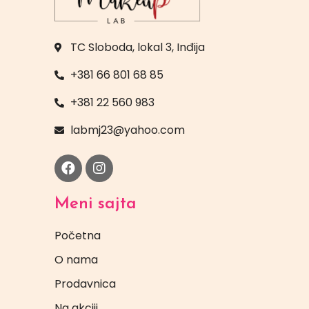
TC Sloboda, lokal 3, Inđija
+381 66 801 68 85
+381 22 560 983
labmj23@yahoo.com
Meni sajta
Početna
O nama
Prodavnica
Na akciji