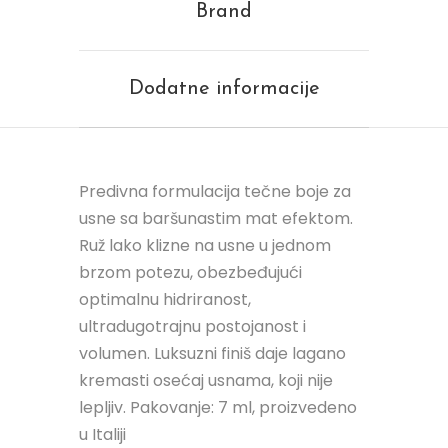
Brand
Dodatne informacije
Predivna formulacija tečne boje za
usne sa baršunastim mat efektom.
Ruž lako klizne na usne u jednom
brzom potezu, obezbeđujući
optimalnu hidriranost,
ultradugotrajnu postojanost i
volumen. Luksuzni finiš daje lagano
kremasti osećaj usnama, koji nije
lepljiv. Pakovanje: 7 ml, proizvedeno
u Italiji