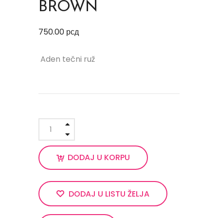
BROWN
750.00
рсд
Aden tečni ruž
DODAJ U KORPU
DODAJ U LISTU ŽELJA