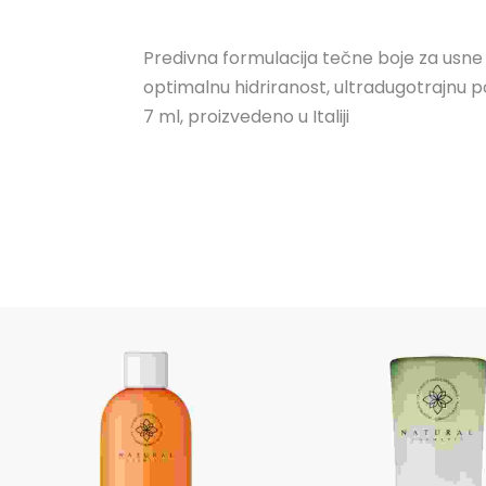
Predivna formulacija tečne boje za usn
optimalnu hidriranost, ultradugotrajnu po
7 ml, proizvedeno u Italiji