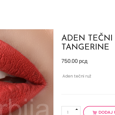
ADEN TEČNI
TANGERINE
750.00
рсд
Aden tečni ruž
DODAJ 