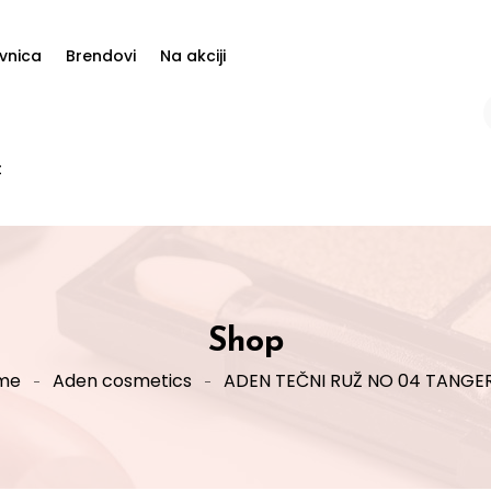
vnica
Brendovi
Na akciji
t
Shop
me
Aden cosmetics
ADEN TEČNI RUŽ NO 04 TANGE