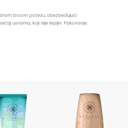
 jednom brzom potezu, obezbeđujući
ćaj usnama, koji nije lepljiv. Pakovanje: