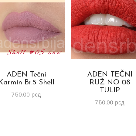
ADEN Tečni
ADEN TEČNI
Karmin Br.5 Shell
RUŽ NO 08
TULIP
750.00
рсд
750.00
рсд