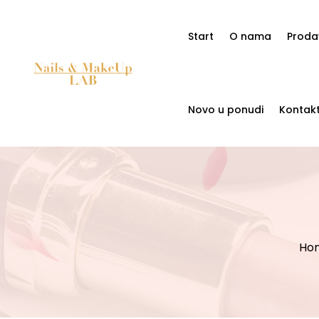
Start
O nama
Proda
Novo u ponudi
Kontak
Ho