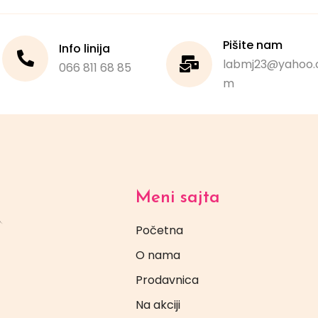
Pišite nam
Info linija
labmj23@yahoo.
066 811 68 85
m
Meni sajta
Početna
O nama
Prodavnica
Na akciji