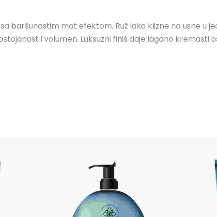
e sa baršunastim mat efektom. Ruž lako klizne na usne u
stojanost i volumen. Luksuzni finiš daje lagano kremasti ose