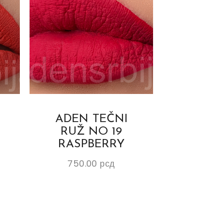
ADEN TEČNI
RUŽ NO 19
RASPBERRY
750.00
рсд