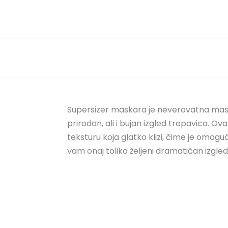
Supersizer maskara je neverovatna maska
prirodan, ali i bujan izgled trepavica. O
teksturu koja glatko klizi, čime je om
vam onaj toliko željeni dramatičan izgled