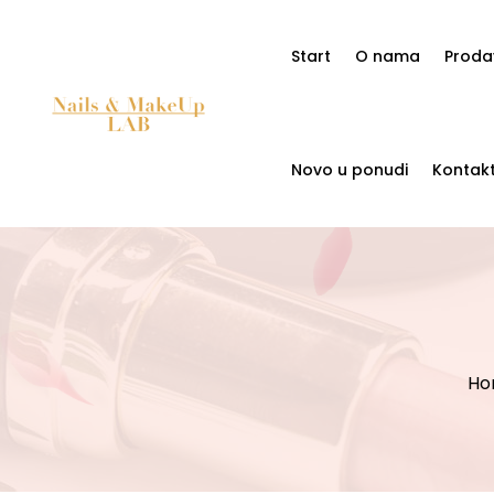
Start
O nama
Proda
Novo u ponudi
Kontak
Ho