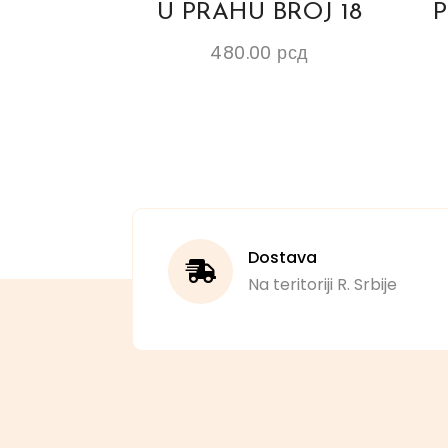
U PRAHU BROJ 18
P
480.00
рсд
Dostava
Na teritoriji R. Srbije