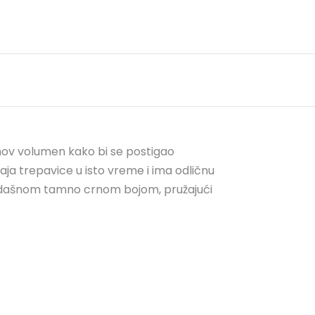
hov volumen kako bi se postigao
vaja trepavice u isto vreme i ima odličnu
 izdašnom tamno crnom bojom, pružajući