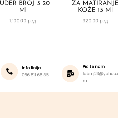
UDER BROJ 5 20
ZA MATIRANJ
Ml
KOŽE 15 Ml
1,100.00
рсд
920.00
рсд
Pišite nam
Info linija
labmj23@yahoo.
066 811 68 85
m