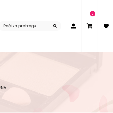
0
RNA