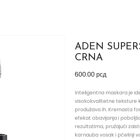
ADEN SUPER
CRNA
600.00
рсд
Inteligentna maskara je ide
visokokvalitetne teksture k
produžava ih. Kremasta fo
efekat obavijanja i pobolj
rezultatima, pružajući zaist
karnauba vosak i pčelinji 