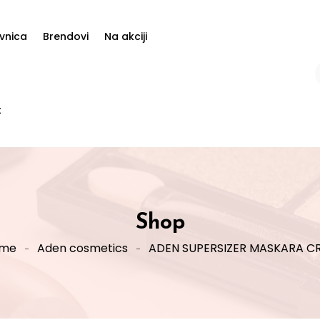
vnica
Brendovi
Na akciji
t
Shop
me
Aden cosmetics
ADEN SUPERSIZER MASKARA C