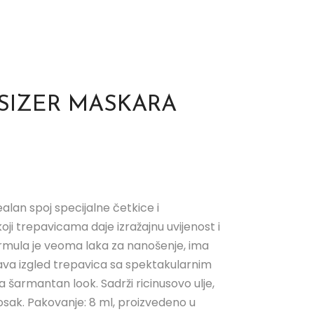
SIZER MASKARA
alan spoj specijalne četkice i
oji trepavicama daje izražajnu uvijenost i
rmula je veoma laka za nanošenje, ima
šava izgled trepavica sa spektakularnim
a šarmantan look. Sadrži ricinusovo ulje,
vosak. Pakovanje: 8 ml, proizvedeno u