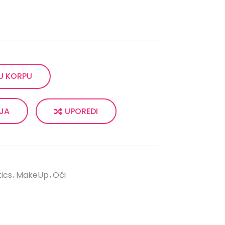
U KORPU
UPOREDI
LJA
ics
MakeUp
Oči