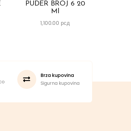
E
PUDER BROJ 6 20
Ml
1,100.00
рсд
Brza kupovina
co
Sigurna kupovina