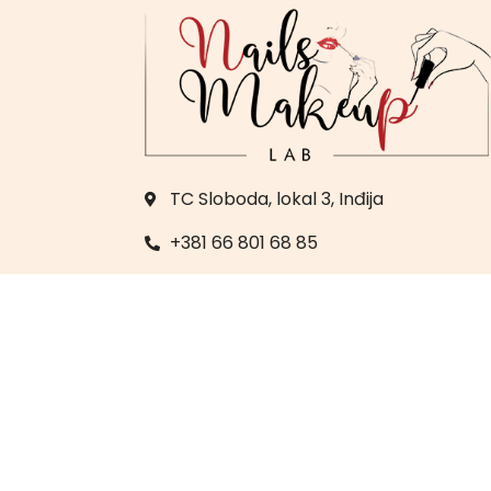
TC Sloboda, lokal 3, Inđija
+381 66 801 68 85
+381 22 560 983
labmj23@yahoo.com