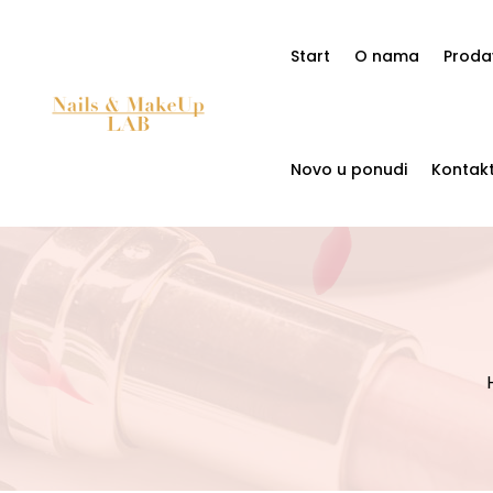
Start
O nama
Proda
Novo u ponudi
Kontak