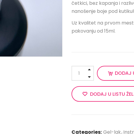
četkici, bez kapanja i razl
nanošenje boje pod kutikul
Uz kvalitet na prvom mestu
pakovanju od 15ml.
DODAJ 
DODAJ U LISTU ŽE
Categories:
Gel-lak
Inst