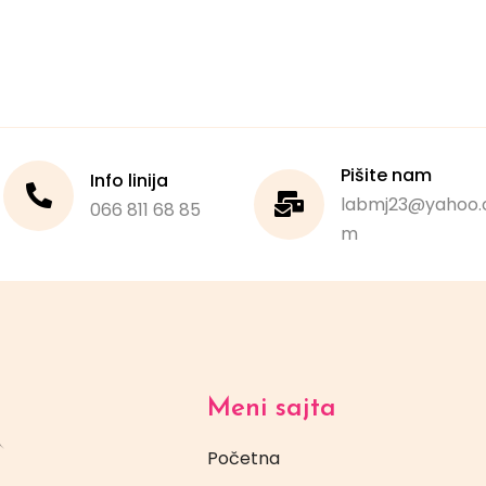
Pišite nam
Info linija
labmj23@yahoo.
066 811 68 85
m
Meni sajta
Početna