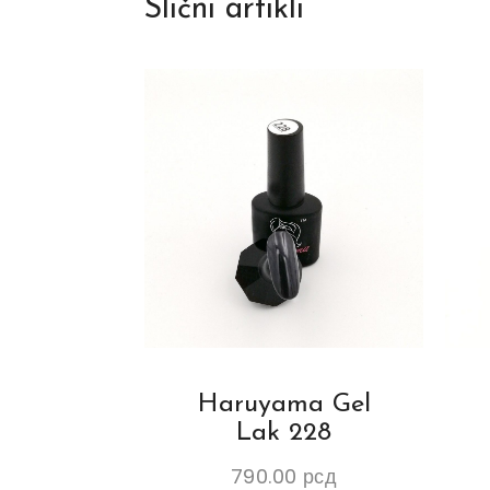
Slični artikli
Haruyama Gel
Lak 228
790.00
рсд