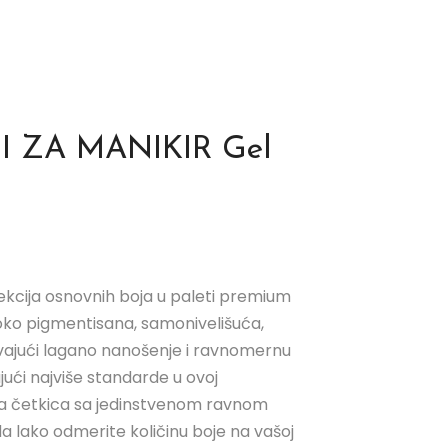
 ZA MANIKIR Gel
olekcija osnovnih boja u paleti premium
isoko pigmentisana, samonivelišuća,
ajući lagano nanošenje i ravnomernu
ući najviše standarde u ovoj
ena četkica sa jedinstvenom ravnom
lako odmerite količinu boje na vašoj