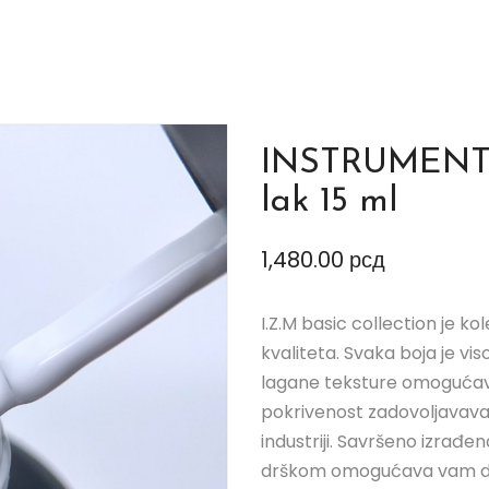
INSTRUMENTI
lak 15 ml
1,480.00
рсд
I.Z.M basic collection je k
kvaliteta. Svaka boja je v
lagane teksture omogućav
pokrivenost zadovoljavavaj
industriji. Savršeno izrađ
drškom omogućava vam da 