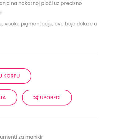
ivanja na nokatnoj ploči uz precizno
u.
, visoku pigmentaciju, ove boje dolaze u
U KORPU
UPOREDI
LJA
rumenti za manikir