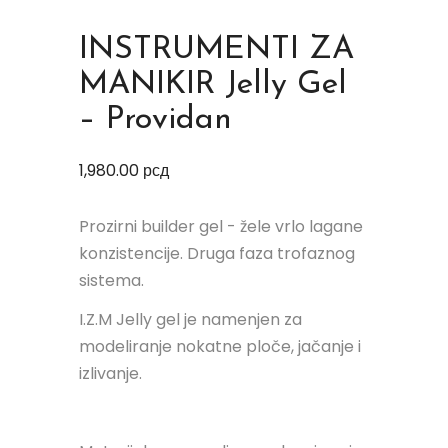
INSTRUMENTI ZA
MANIKIR Jelly Gel
– Providan
1,980.00
рсд
Prozirni builder gel - žele vrlo lagane
konzistencije. Druga faza trofaznog
sistema.
I.Z.M Jelly gel je namenjen za
modeliranje nokatne ploče, jačanje i
izlivanje.