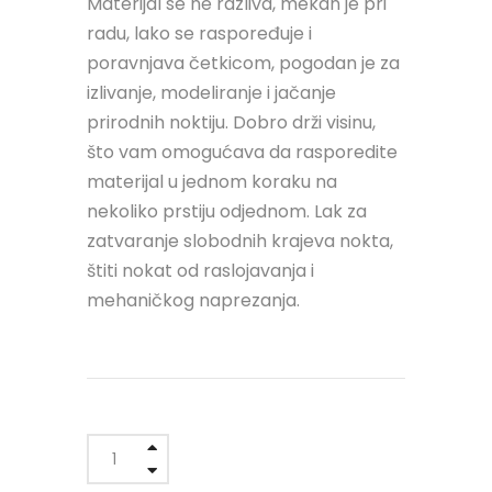
Materijal se ne razliva, mekan je pri
radu, lako se raspoređuje i
poravnjava četkicom, pogodan je za
izlivanje, modeliranje i jačanje
prirodnih noktiju. Dobro drži visinu,
što vam omogućava da rasporedite
materijal u jednom koraku na
nekoliko prstiju odjednom. Lak za
zatvaranje slobodnih krajeva nokta,
štiti nokat od raslojavanja i
mehaničkog naprezanja.