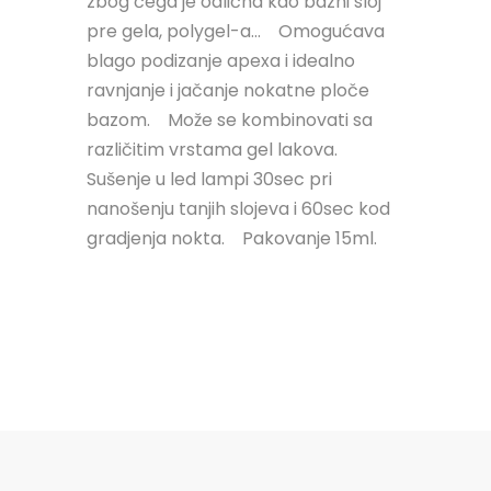
zbog čega je odlična kao bazni sloj
pre gela, polygel-a...⠀ Omogućava
blago podizanje apexa i idealno
ravnjanje i jačanje nokatne ploče
bazom.⠀ Može se kombinovati sa
različitim vrstama gel lakova.⠀
Sušenje u led lampi 30sec pri
nanošenju tanjih slojeva i 60sec kod
gradjenja nokta.⠀ Pakovanje 15ml.