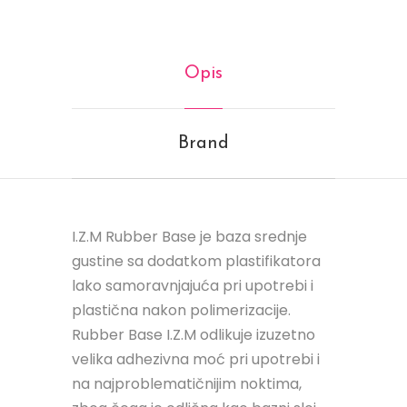
Opis
Brand
I.Z.M Rubber Base je baza srednje
gustine sa dodatkom plastifikatora
lako samoravnjajuća pri upotrebi i
plastična nakon polimerizacije.
Rubber Base I.Z.M odlikuje izuzetno
velika adhezivna moć pri upotrebi i
na najproblematičnijim noktima,