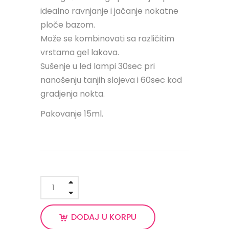
idealno ravnjanje i jačanje nokatne
ploče bazom.⠀
Može se kombinovati sa različitim
vrstama gel lakova.⠀
Sušenje u led lampi 30sec pri
nanošenju tanjih slojeva i 60sec kod
gradjenja nokta.⠀
Pakovanje 15ml.
DODAJ U KORPU