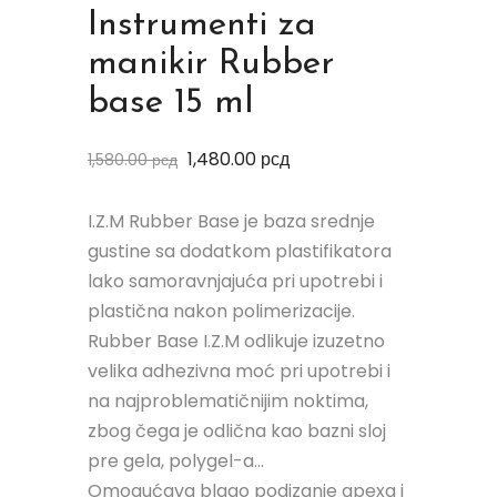
Instrumenti za
manikir Rubber
base 15 ml
1,480.00
рсд
1,580.00
рсд
I.Z.M Rubber Base je baza srednje
gustine sa dodatkom plastifikatora
lako samoravnjajuća pri upotrebi i
plastična nakon polimerizacije.
Rubber Base I.Z.M odlikuje izuzetno
velika adhezivna moć pri upotrebi i
na najproblematičnijim noktima,
zbog čega je odlična kao bazni sloj
pre gela, polygel-a...⠀
Omogućava blago podizanje apexa i