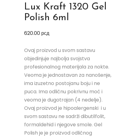
Lux Kraft 1320 Gel
Polish 6ml
620.00
рсд
Ovaj proizvod u svom sastavu
objedinjuje najbolja svojstva
profesionalnog materijala za nokte.
Veoma je jednostavan za nanošenje,
ima izuzetno postojanu boju i ne
puca. Ima odličnu pokrivnu moć i
veoma je dugotrajan (4 nedelje).
Ovaj proizvod je hipoalergenski i u
svom sastavu ne sadrži dibutilfolit,
formaldehid i njegove smole. Gel
Polish je je proizvod odličnog