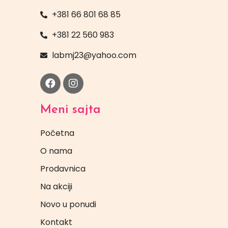
+381 66 801 68 85
+381 22 560 983
labmj23@yahoo.com
Meni sajta
Početna
O nama
Prodavnica
Na akciji
Novo u ponudi
Kontakt