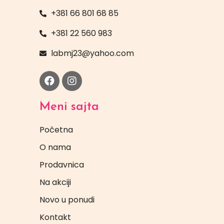
+381 66 801 68 85
+381 22 560 983
labmj23@yahoo.com
Meni sajta
Početna
O nama
Prodavnica
Na akciji
Novo u ponudi
Kontakt