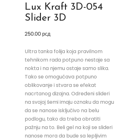
Lux Kraft 3D-054
Slider 3D
250.00
рсд
Ultra tanka folija koja pravilnom
tehnikom rada potpuno nestaje sa
nokta i na njemu ostaje samo slika.
Tako se omogućava potpuno
oblikovanje i stvara se efekat
nacrtanog dizajna. Određeni slideri
na svojoj šemi imaju oznaku da mogu
da se nanose isključivo na belu
podlogu, tako da treba obratiti
pažnju na to. Beli gel na koji se slideri
nanose mora da bude sa lepljivim