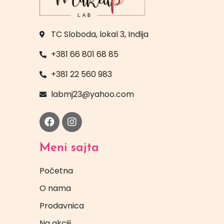
TC Sloboda, lokal 3, Inđija
+381 66 801 68 85
+381 22 560 983
labmj23@yahoo.com
Meni sajta
Početna
O nama
Prodavnica
Na akciji