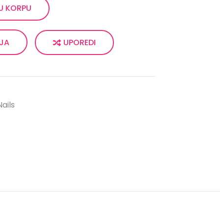
U KORPU
UPOREDI
LJA
ails