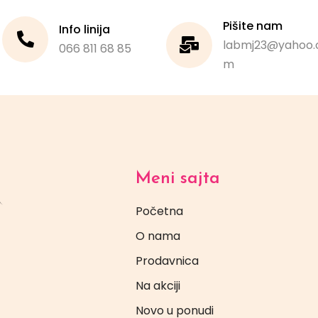
Pišite nam
Info linija
labmj23@yahoo.
066 811 68 85
m
Meni sajta
Početna
O nama
Prodavnica
Na akciji
Novo u ponudi