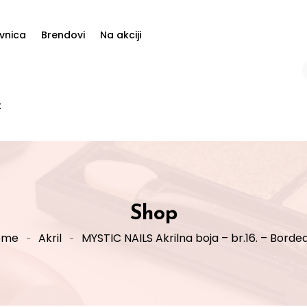
vnica
Brendovi
Na akciji
t
Shop
ome
Akril
MYSTIC NAILS Akrilna boja – br.16. – Borde