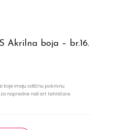
Akrilna boja – br.16.
i koje imaju odličnu pokrivnu
 za napredne nail art tehničare.