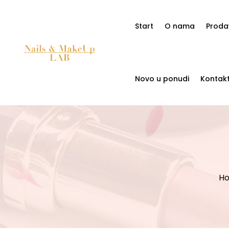
Start
O nama
Proda
Novo u ponudi
Kontak
H