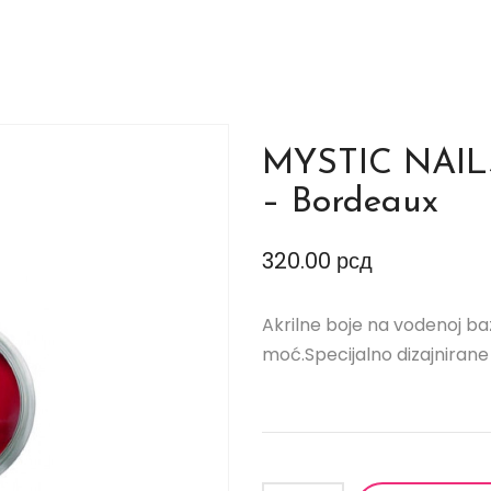
MYSTIC NAILS 
– Bordeaux
320.00
рсд
Akrilne boje na vodenoj baz
moć.Specijalno dizajnirane