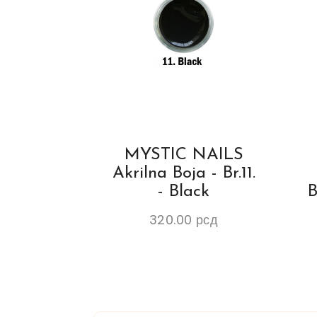
MYSTIC NAILS
Akrilna Boja - Br.11.
- Black
B
320.00
рсд