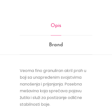
Opis
Brand
Veoma fino granuliran akril prah u
boji sa unapređenim svojstvima
nanošenja i prijanjanja. Posebna
mešavina koja sprečava pojavu
žutila i služi za postizanje odlične
stabilnosti boje.