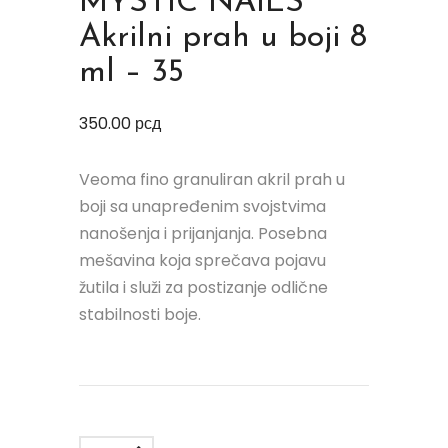
MYSTIC NAILS
Akrilni prah u boji 8
ml – 35
350.00
рсд
Veoma fino granuliran akril prah u
boji sa unapređenim svojstvima
nanošenja i prijanjanja. Posebna
mešavina koja sprečava pojavu
žutila i služi za postizanje odlične
stabilnosti boje.